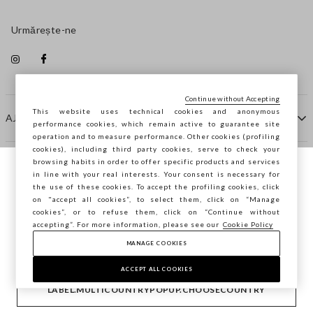
Urmărește-ne
Continue without Accepting
This website uses technical cookies and anonymous
AJUTOR
performance cookies, which remain active to guarantee site
operation and to measure performance. Other cookies (profiling
cookies), including third party cookies, serve to check your
browsing habits in order to offer specific products and services
COMPANIE
in line with your real interests. Your consent is necessary for
Navighezi pe STEFANEL Italia, vrei să
the use of these cookies. To accept the profiling cookies, click
salvezi locația ta?
on "accept all cookies”, to select them, click on “Manage
CONTACTE
cookies”, or to refuse them, click on “Continue without
accepting”. For more information, please see our
Cookie Policy
MANAGE COOKIES
CONFIRMĂ
Copyright © Ovs S.p.A. P.Iva 04240010274 - Cap. Soc.
290.923.470 -
2.4.0
ACCEPT ALL COOKIES
footer.item.country
România
LABEL.MULTICOUNTRYPOPUP.CHOOSECOUNTRY