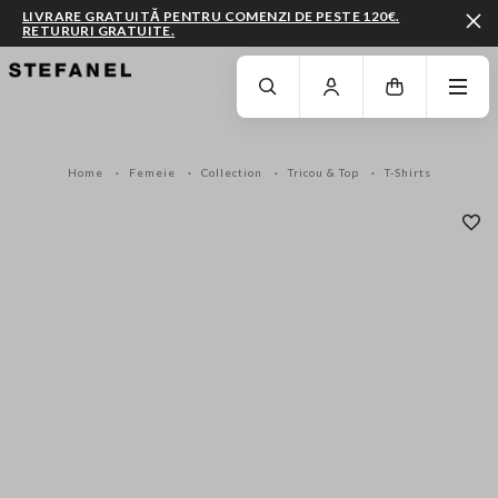
LIVRARE GRATUITĂ PENTRU COMENZI DE PESTE 120€.
RETURURI GRATUITE.
MERGI LA CONȚINUTUL PRINCIPAL
DERULEAZĂ ÎN JOS
Home
Femeie
Collection
Tricou & Top
T-Shirts