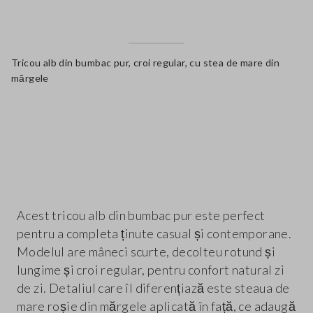
Tricou alb din bumbac pur, croi regular, cu stea de mare din
mărgele
label.color
Acest tricou alb din bumbac pur este perfect
pentru a completa ținute casual și contemporane.
Modelul are mâneci scurte, decolteu rotund și
lungime și croi regular, pentru confort natural zi
de zi. Detaliul care îl diferențiază este steaua de
mare roșie din mărgele aplicată în față, ce adaugă