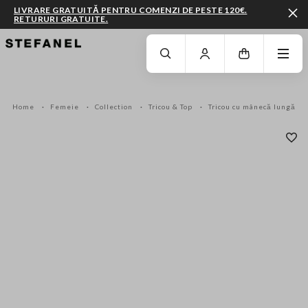
LIVRARE GRATUITĂ PENTRU COMENZI DE PESTE 120€.
RETURURI GRATUITE.
MERGI LA CONȚINUTUL PRINCIPAL
DERULEAZĂ ÎN JOS
Home
Femeie
Collection
Tricou & Top
Tricou cu mânecă lungă