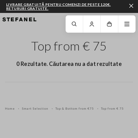
LIVRARE GRATUITĂ PENTRU COMENZI DE PESTE 120€.
RETURURI GRATUITE.
MERGI LA CONȚINUTUL PRINCIPAL
DERULEAZĂ ÎN JOS
Top from € 75
0 Rezultate. Căutarea nu a dat rezultate
Home
Smart Selection
Top & Bottom from €75
Top from € 75