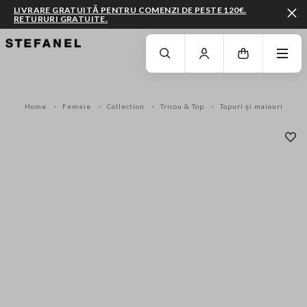
LIVRARE GRATUITĂ PENTRU COMENZI DE PESTE 120€.
RETURURI GRATUITE.
MERGI LA CONȚINUTUL PRINCIPAL
DERULEAZĂ ÎN JOS
Home
Femeie
Collection
Tricou & Top
Topuri și maiouri