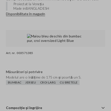
Proiectat la Veneția
Made in
BANGLADESH
Disponibilitate în magazin
Art. nr.
003571385
Măsurători și potrivire
Modelul are o înălțime de 175 cm și poartă un S.
BUMBAC
JERSEU
CROI LARG
CU BRETELE
Compoziție și îngrijire