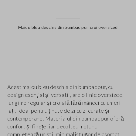
Maiou bleu deschis din bumbac pur, croi oversized
label.color
Acest maiou bleu deschis din bumbac pur, cu
design esențial și versatil, are o linie oversized,
lungime regular și croială fără mâneci cu umeri
lați, ideal pentru ținute de zi cu zi curate și
contemporane. Materialul din bumbac pur oferă
confort și finețe, iar decolteul rotund
completează un stil minimalist ușor de asortat.