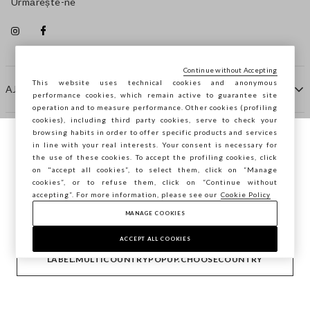
Urmărește-ne
Continue without Accepting
This website uses technical cookies and anonymous
AJUTOR
performance cookies, which remain active to guarantee site
operation and to measure performance. Other cookies (profiling
cookies), including third party cookies, serve to check your
browsing habits in order to offer specific products and services
COMPANIE
in line with your real interests. Your consent is necessary for
Navighezi pe STEFANEL Italia, vrei să
the use of these cookies. To accept the profiling cookies, click
salvezi locația ta?
on "accept all cookies”, to select them, click on “Manage
CONTACTE
cookies”, or to refuse them, click on “Continue without
accepting”. For more information, please see our
Cookie Policy
MANAGE COOKIES
CONFIRMĂ
Copyright © Ovs S.p.A. P.Iva 04240010274 - Cap. Soc.
290.923.470 -
2.4.0
ACCEPT ALL COOKIES
footer.item.country
România
LABEL.MULTICOUNTRYPOPUP.CHOOSECOUNTRY
Politica de confidențialitate
-
Cookie Policy
-
Manage cookies