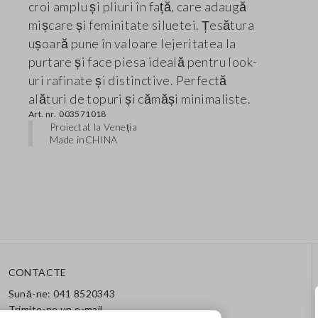
croi amplu și pliuri în față, care adaugă
mișcare și feminitate siluetei. Țesătura
ușoară pune în valoare lejeritatea la
purtare și face piesa ideală pentru look-
uri rafinate și distinctive. Perfectă
alături de topuri și cămăși minimaliste.
Art. nr.
003571018
Proiectat la Veneția
Made in
CHINA
CONTACTE
Sună-ne: 041 8520343
Trimite-ne un e-mail