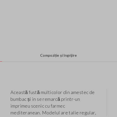
Compoziție și îngrijire
Această fustă multicolor din amestec de
bumbac și in se remarcă printr-un
imprimeu scenic cu farmec
mediteranean. Modelul are talie regular,