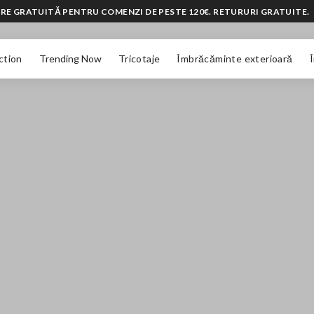
RE GRATUITĂ PENTRU COMENZI DE PESTE 120€. RETURURI GRATUITE.
ction
Trending Now
Tricotaje
Îmbrăcăminte exterioară