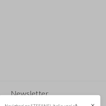
Newsletter
Primește informații despre noi drop-uri, colecții
Navighezi pe STEFANEL Italia, vrei să