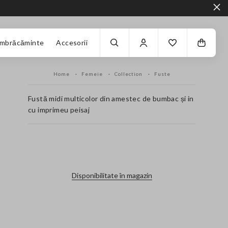
Îmbrăcăminte
Accesorii
Home
Femeie
Collection
Fuste
Fustă midi multicolor din amestec de bumbac și in
cu imprimeu peisaj
label.color
Disponibilitate în magazin