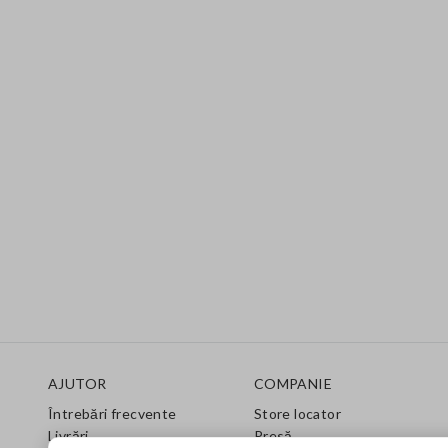
Footer
AJUTOR
COMPANIE
Întrebări frecvente
Store locator
Livrări
Presă