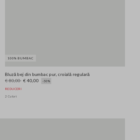
100% BUMBAC
Bluză bej din bumbac pur, croială regulară
€ 80,00
€ 40,00
-50%
REDUCERI
2 Culori