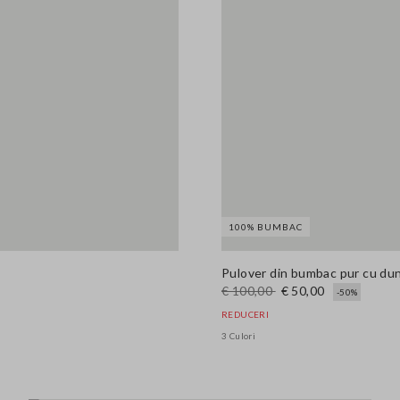
100% BUMBAC
Pulover din bumbac pur cu dung
€ 100,00
€ 50,00
-50%
REDUCERI
3 Culori