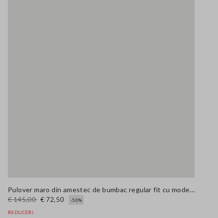
Pulover maro din amestec de bumbac regular fit cu model în carouri
€ 145,00
€ 72,50
-50%
REDUCERI