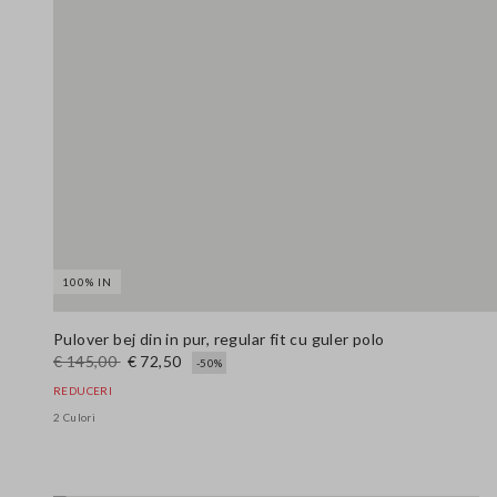
100% IN
Pulover bej din in pur, regular fit cu guler polo
€ 145,00
€ 72,50
-50%
REDUCERI
2 Culori