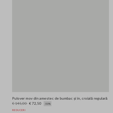
Pulover mov din amestec de bumbac și in, croială regulară
€ 145,00
€ 72,50
-50%
REDUCERI