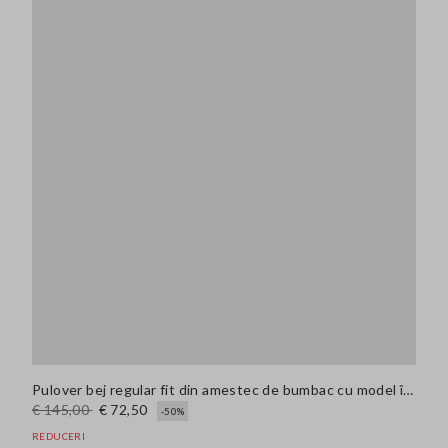
Pulover bej regular fit din amestec de bumbac cu model în carouri
€ 145,00
€ 72,50
-50%
REDUCERI