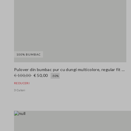
100% BUMBAC
Pulover din bumbac pur cu dungi multicolore, regular fit cu guler polo
€ 100,00
€ 50,00
-50%
REDUCERI
3 Culori