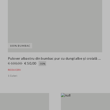
100% BUMBAC
Pulover albastru din bumbac pur cu dungi albe și croială oversize
€ 100,00
€ 50,00
-50%
REDUCERI
1 Culori