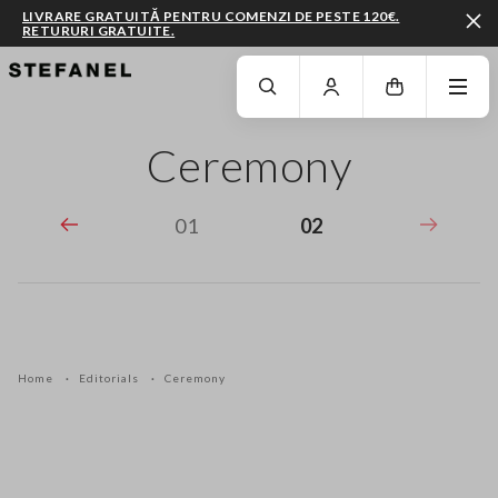
LIVRARE GRATUITĂ PENTRU COMENZI DE PESTE 120€.
RETURURI GRATUITE.
MERGI LA CONȚINUTUL PRINCIPAL
DERULEAZĂ ÎN JOS
Ceremony
01
02
Home
Editorials
Ceremony