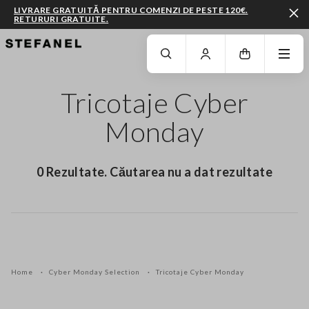
LIVRARE GRATUITĂ PENTRU COMENZI DE PESTE 120€.
RETURURI GRATUITE.
MERGI LA CONȚINUTUL PRINCIPAL
DERULEAZĂ ÎN JOS
Tricotaje Cyber
Monday
0 Rezultate. Căutarea nu a dat rezultate
Home
Cyber Monday Selection
Tricotaje Cyber Monday