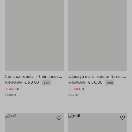
Cămașă regular fit din amestec de lyocell bej
Cămașă maro regular fit din Lyocell elastic
€ 100,00
€ 50,00
€ 100,00
€ 50,00
-50%
-50%
REDUCERI
REDUCERI
2 Culori
2 Culori