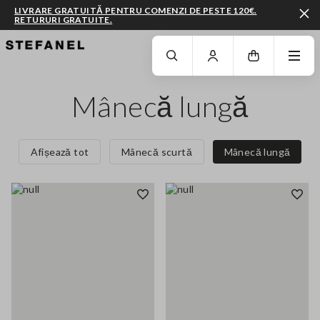
LIVRARE GRATUITĂ PENTRU COMENZI DE PESTE 120€.
RETURURI GRATUITE.
MERGI LA CONȚINUTUL PRINCIPAL
DERULEAZĂ ÎN JOS
Mânecă lungă
Afișează tot
Mânecă scurtă
Mânecă lungă