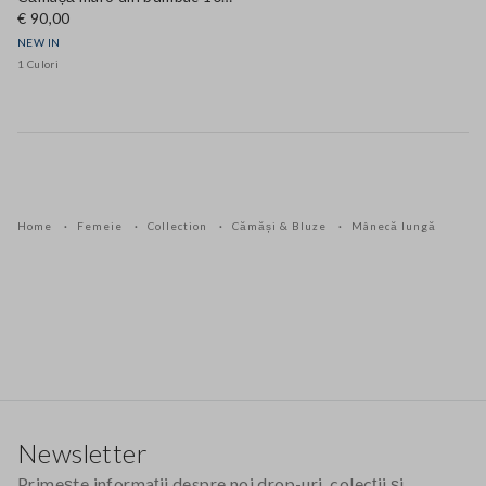
€ 90,00
NEW IN
1 Culori
Home
Femeie
Collection
Cămăși & Bluze
Mânecă lungă
Footer
Newsletter
Primește informații despre noi drop-uri, colecții și