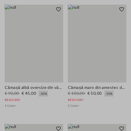
Cămașă albă oversize din vâscoză pură
Cămașă maro din amestec de Lyocell cu croială regular
€ 90,00
€ 45,00
€ 100,00
€ 50,00
-50%
-50%
REDUCERI
REDUCERI
1 Culori
2 Culori