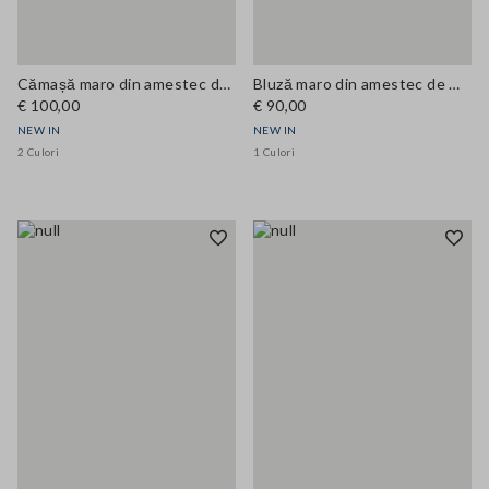
Cămașă maro din amestec de vâscoză cu guler cu fundă, croi regular
Bluză maro din amestec de modal cu guler tip tunică, croi regular
€ 100,00
€ 90,00
NEW IN
NEW IN
2 Culori
1 Culori