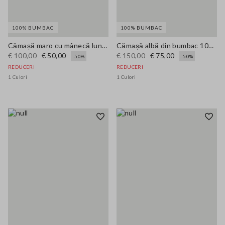
100% BUMBAC
100% BUMBAC
Cămașă maro cu mânecă lungă din bumbac pur, croi regular
Cămașă albă din bumbac 100% cu broderie ajurată, croi oversized
€ 100,00
€ 50,00
€ 150,00
€ 75,00
-50%
-50%
REDUCERI
REDUCERI
1 Culori
1 Culori