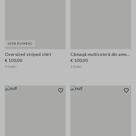
100% BUMBAC
Oversized striped shirt
Cămașă multicoloră din amestec de bumbac croială regular
€ 100,00
€ 100,00
1 Culori
1 Culori