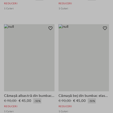
REDUCERI
REDUCERI
1 Culori
1 Culori
Cămașă albastră din bumbac elastic cu dungi, regular fit
Cămașă bej din bumbac elastic regular fit cu guler
€ 90,00
€ 45,00
€ 90,00
€ 45,00
-50%
-50%
REDUCERI
REDUCERI
1 Culori
1 Culori