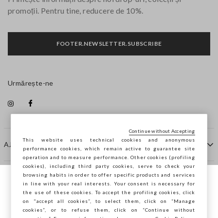
promoții. Pentru tine, reducere de 10%.
FOOTER.NEWSLETTER.SUBSCRIBE
Urmărește-ne
Continue without Accepting
This website uses technical cookies and anonymous
AJUTOR
performance cookies, which remain active to guarantee site
operation and to measure performance. Other cookies (profiling
cookies), including third party cookies, serve to check your
browsing habits in order to offer specific products and services
COMPANIE
in line with your real interests. Your consent is necessary for
Navighezi pe STEFANEL Italia, vrei să
the use of these cookies. To accept the profiling cookies, click
salvezi locația ta?
on "accept all cookies”, to select them, click on “Manage
CONTACTE
cookies”, or to refuse them, click on “Continue without