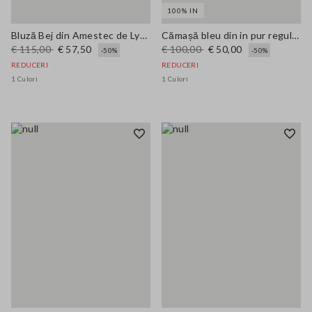
100% IN
Bluză Bej din Amestec de Lyocell Regular Fit
Cămașă bleu din in pur regular fit
€ 115,00
€ 57,50
€ 100,00
€ 50,00
-50%
-50%
REDUCERI
REDUCERI
1 Culori
1 Culori