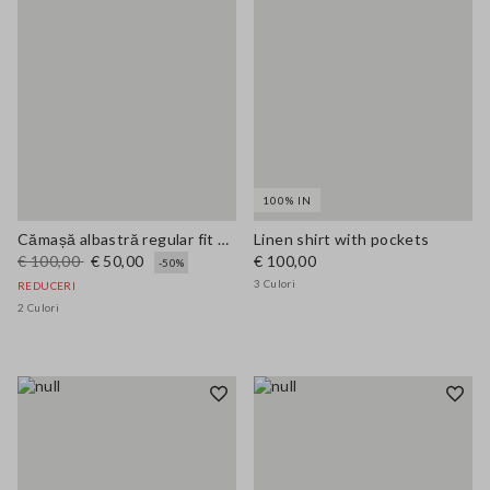
100% IN
Cămașă albastră regular fit din amestec de Lyocell
Linen shirt with pockets
€ 100,00
€ 50,00
€ 100,00
-50%
3 Culori
REDUCERI
2 Culori