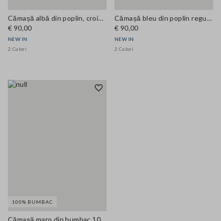
Cămașă albă din poplin, croială regular
Cămașă bleu din poplin regular fit
€ 90,00
€ 90,00
NEW IN
NEW IN
2 Culori
2 Culori
100% BUMBAC
Cămașă maro din bumbac 100% în carouri, cu guler cu fundă, croi regular