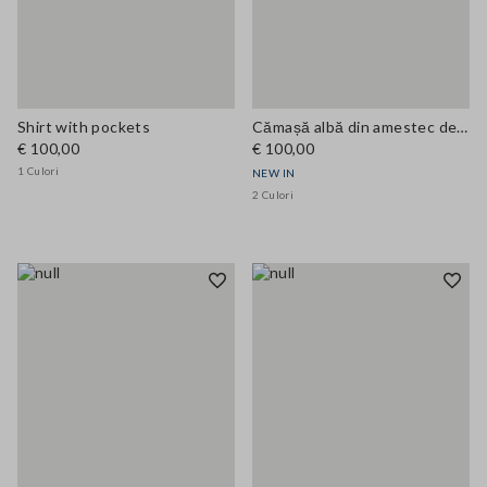
Shirt with pockets
Cămașă albă din amestec de vâscoză cu guler cu fundă, croi regular
€ 100,00
€ 100,00
1 Culori
NEW IN
2 Culori