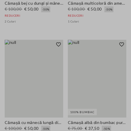
Cămașă bej cu dungi și mâneci lungi din rami pur
Cămașă multicoloră din amestec de in și bumbac cu croială regulată
€ 100,00
€ 50,00
€ 100,00
€ 50,00
-50%
-50%
REDUCERI
REDUCERI
2 Culori
1 Culori
100% BUMBAC
Cămașă cu mânecă lungă din vâscoză pură cu carouri multicolore croi regular
Cămașă albă din bumbac pur, croială regular
€ 100,00
€ 50,00
€ 75,00
€ 37,50
-50%
-50%