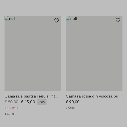
Cămașă albastră regular fit din amestec de bumbac cu buzunare
Cămașă roșie din viscoză pură regular fit cu guler serafino
€ 90,00
€ 45,00
€ 90,00
-50%
2 Culori
REDUCERI
1 Culori