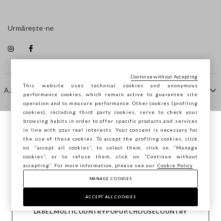
Urmărește-ne
Continue without Accepting
This website uses technical cookies and anonymous
AJUTOR
performance cookies, which remain active to guarantee site
operation and to measure performance. Other cookies (profiling
cookies), including third party cookies, serve to check your
browsing habits in order to offer specific products and services
COMPANIE
in line with your real interests. Your consent is necessary for
Navighezi pe STEFANEL Italia, vrei să
the use of these cookies. To accept the profiling cookies, click
salvezi locația ta?
on "accept all cookies”, to select them, click on “Manage
CONTACTE
cookies”, or to refuse them, click on “Continue without
accepting”. For more information, please see our
Cookie Policy
MANAGE COOKIES
CONFIRMĂ
Copyright © Ovs S.p.A. P.Iva 04240010274 - Cap. Soc.
290.923.470 -
2.4.0
ACCEPT ALL COOKIES
footer.item.country
România
LABEL.MULTICOUNTRYPOPUP.CHOOSECOUNTRY