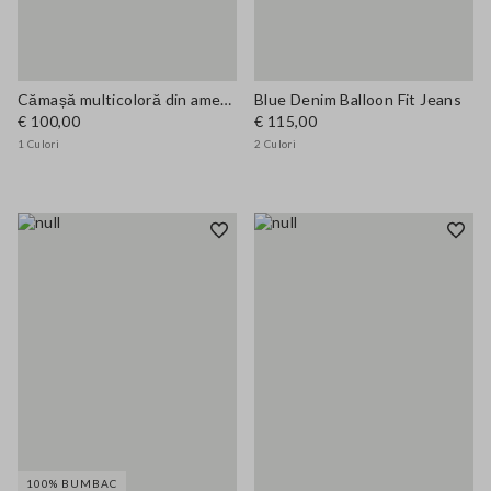
Cămașă multicoloră din amestec de bumbac croială regular
Blue Denim Balloon Fit Jeans
€ 100,00
€ 115,00
1 Culori
2 Culori
100% BUMBAC