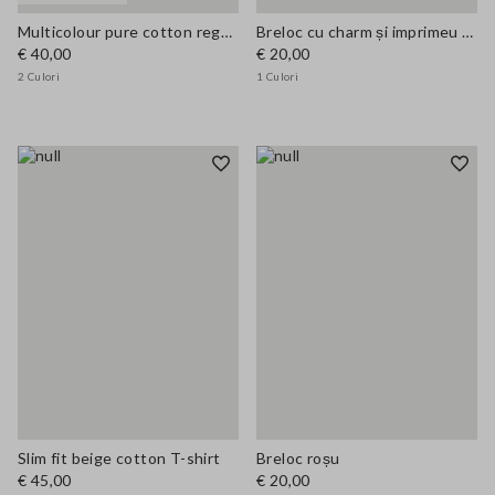
Multicolour pure cotton regular fit T-shirt
Breloc cu charm și imprimeu de leopard
€ 40,00
€ 20,00
2 Culori
1 Culori
Slim fit beige cotton T-shirt
Breloc roșu
€ 45,00
€ 20,00