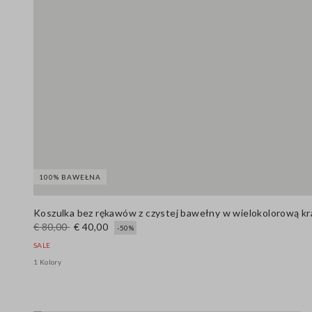
100% BAWEŁNA
Koszulka bez rękawów z czystej bawełny w wielokolorową kra
€ 80,00
€ 40,00
-50%
SALE
1 Kolory