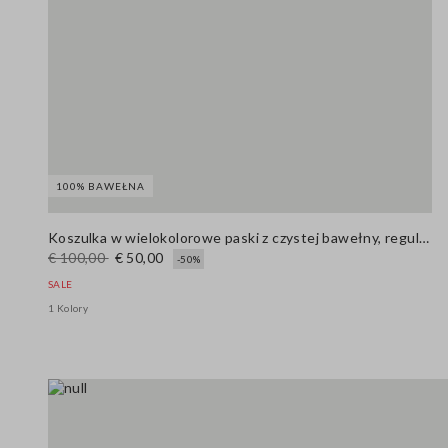
100% BAWEŁNA
Koszulka w wielokolorowe paski z czystej bawełny, regular fit
€ 100,00
€ 50,00
-50%
SALE
1 Kolory