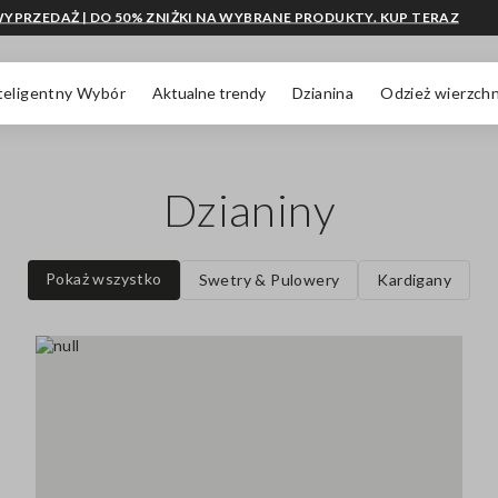
YPRZEDAŻ | DO 50% ZNIŻKI NA WYBRANE PRODUKTY. KUP TERAZ
teligentny Wybór
Aktualne trendy
Dzianina
Odzież wierzchn
Dzianiny
Pokaż wszystko
Swetry & Pulowery
Kardigany