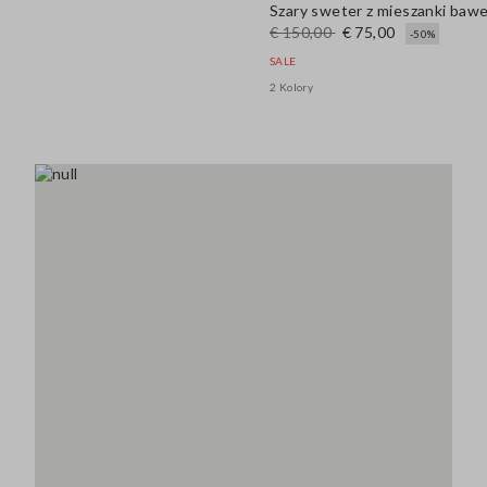
Szary sweter z mieszanki baweł
€ 150,00
€ 75,00
-50%
SALE
2 Kolory