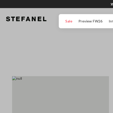
W
PRZEJDŹ DO GŁÓWNEJ TREŚCI
PRZEWIŃ NA DÓŁ STRONY
Sale
Preview FW26
In