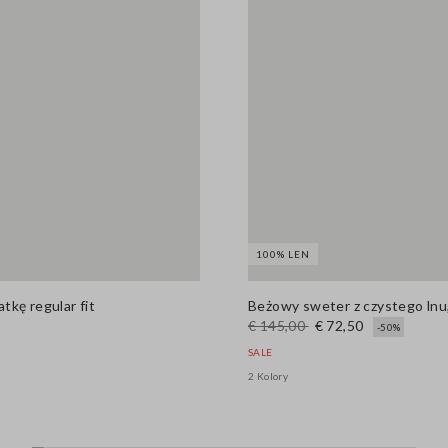
100% LEN
tkę regular fit
Beżowy sweter z czystego lnu, 
€ 145,00
€ 72,50
-50%
SALE
2 Kolory