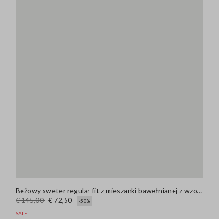
Beżowy sweter regular fit z mieszanki bawełnianej z wzorem w kratę
€ 145,00
€ 72,50
-50%
SALE