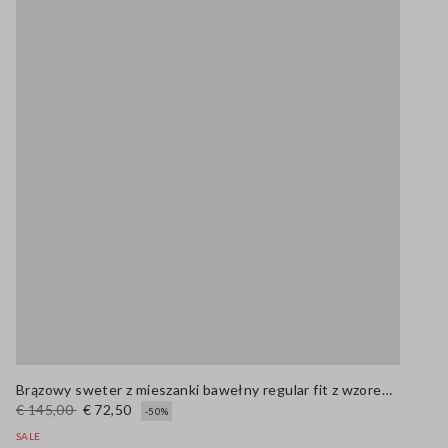
Brązowy sweter z mieszanki bawełny regular fit z wzorem w kratę
€ 145,00
€ 72,50
-50%
SALE