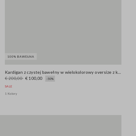
100% BAWEŁNA
Kardigan z czystej bawełny w wielokolorowy oversize z kołnierzem szalowym
€ 200,00
€ 100,00
-50%
SALE
1 Kolory