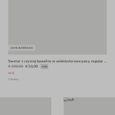
100% BAWEŁNA
Sweter z czystej bawełny w wielokolorowe pasy, regular fit z kołnierzem polo
€ 100,00
€ 50,00
-50%
SALE
3 Kolory