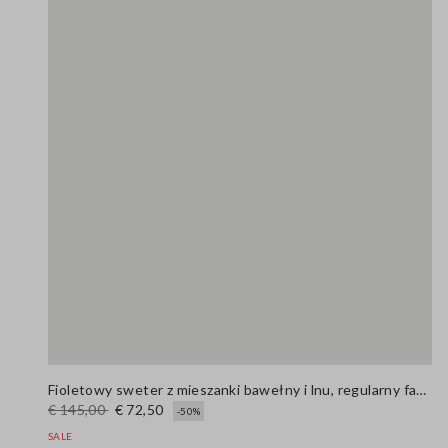
Fioletowy sweter z mieszanki bawełny i lnu, regularny fason
€ 145,00
€ 72,50
-50%
SALE