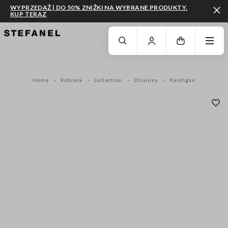
WYPRZEDAŻ | DO 50% ZNIŻKI NA WYBRANE PRODUKTY.
KUP TERAZ
PRZEJDŹ DO GŁÓWNEJ TREŚCI
PRZEWIŃ NA DÓŁ STRONY
Home
Kobieta
Collection
Dzianiny
Kardigan