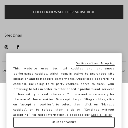
FOOTER.NEWSLETTER.SUBSCRIBE
Śledź nas
Continue without Accepting
This website uses technical cookies and anonymous
POMOC
performance cookies, which remain active to guarantee site
operation and to measure performance. Other cookies (profiling
cookies), including third party cookies, serve to check your
browsing habits in order to offer specific products and services
FIRMA
in line with your real interests. Your consent is necessary for
Przeglądasz STEFANEL Italia, chcesz
the use of these cookies. To accept the profiling cookies, click
zapisać swoją lokalizację?
on "accept all cookies”, to select them, click on “Manage
KONTAKTY
cookies”, or to refuse them, click on “Continue without
accepting”. For more information, please see our
Cookie Policy
MANAGE COOKIES
POTWIERDŹ