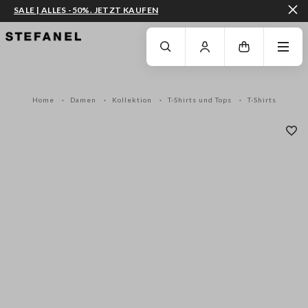
SALE | ALLES -50%. JETZT KAUFEN
ZUM HAUPTINHALT SPRINGEN
GEHEN SIE ZUM ENDE DER SEITE
Home
Damen
Kollektion
T-Shirts und Tops
T-Shirts