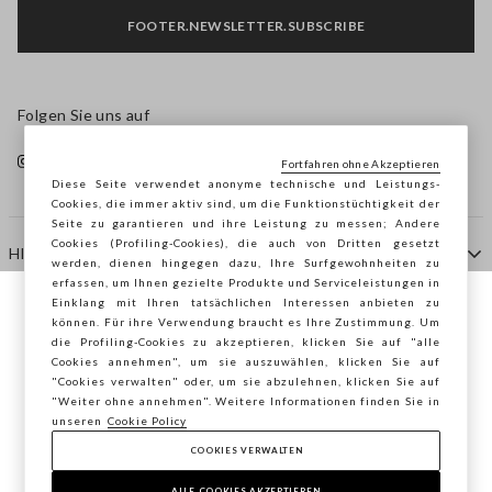
FOOTER.NEWSLETTER.SUBSCRIBE
Folgen Sie uns auf
Fortfahren ohne Akzeptieren
Diese Seite verwendet anonyme technische und Leistungs-
Cookies, die immer aktiv sind, um die Funktionstüchtigkeit der
Seite zu garantieren und ihre Leistung zu messen; Andere
Cookies (Profiling-Cookies), die auch von Dritten gesetzt
HILFE
werden, dienen hingegen dazu, Ihre Surfgewohnheiten zu
erfassen, um Ihnen gezielte Produkte und Serviceleistungen in
Einklang mit Ihren tatsächlichen Interessen anbieten zu
Sie surfen auf der Seite von STEFANEL
können. Für ihre Verwendung braucht es Ihre Zustimmung. Um
AGENTUR
die Profiling-Cookies zu akzeptieren, klicken Sie auf "alle
Deutschland, möchten Sie Ihren Standort
Cookies annehmen", um sie auszuwählen, klicken Sie auf
speichern?
"Cookies verwalten" oder, um sie abzulehnen, klicken Sie auf
KONTAKTE
"Weiter ohne annehmen". Weitere Informationen finden Sie in
unseren
Cookie Policy
COOKIES VERWALTEN
BESTÄTIGEN
Copyright © Ovs S.p.A. MwSt.-Nr. 04240010274 - Kap.
Kap. 290.923.470 -
2.4.0
ALLE COOKIES AKZEPTIEREN