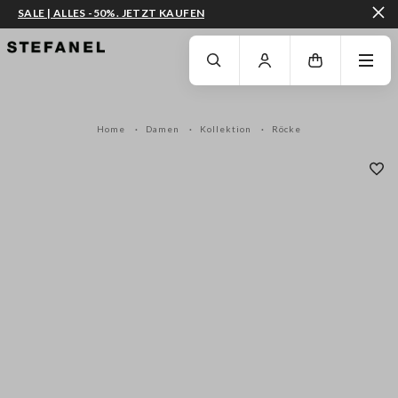
SALE | ALLES -50%. JETZT KAUFEN
ZUM HAUPTINHALT SPRINGEN
GEHEN SIE ZUM ENDE DER SEITE
Home
Damen
Kollektion
Röcke