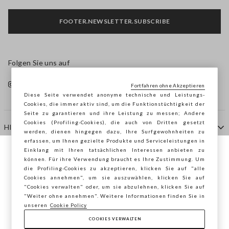
FOOTER.NEWSLETTER.SUBSCRIBE
Folgen Sie uns auf
Fortfahren ohne Akzeptieren
Diese Seite verwendet anonyme technische und Leistungs-
Cookies, die immer aktiv sind, um die Funktionstüchtigkeit der
Seite zu garantieren und ihre Leistung zu messen; Andere
Cookies (Profiling-Cookies), die auch von Dritten gesetzt
HILFE
werden, dienen hingegen dazu, Ihre Surfgewohnheiten zu
erfassen, um Ihnen gezielte Produkte und Serviceleistungen in
Einklang mit Ihren tatsächlichen Interessen anbieten zu
Sie surfen auf der Seite von STEFANEL
können. Für ihre Verwendung braucht es Ihre Zustimmung. Um
AGENTUR
die Profiling-Cookies zu akzeptieren, klicken Sie auf "alle
Deutschland, möchten Sie Ihren Standort
Cookies annehmen", um sie auszuwählen, klicken Sie auf
speichern?
"Cookies verwalten" oder, um sie abzulehnen, klicken Sie auf
KONTAKTE
"Weiter ohne annehmen". Weitere Informationen finden Sie in
unseren
Cookie Policy
COOKIES VERWALTEN
BESTÄTIGEN