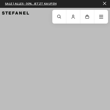
SALE | ALLES -50%. JETZT KAUFEN
ZUM HAUPTINHALT SPRINGEN
GEHEN SIE ZUM ENDE DER SEITE