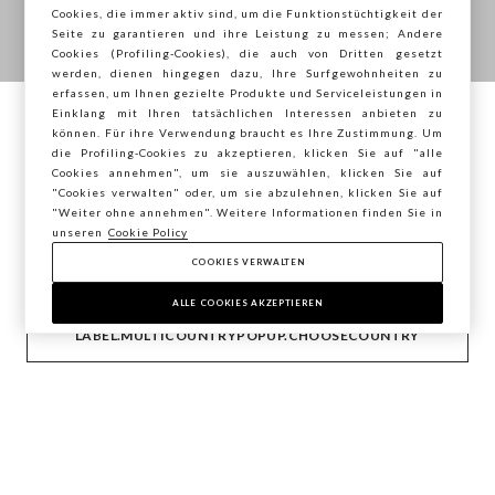
Cookies, die immer aktiv sind, um die Funktionstüchtigkeit der
SALE
Seite zu garantieren und ihre Leistung zu messen; Andere
Cookies (Profiling-Cookies), die auch von Dritten gesetzt
werden, dienen hingegen dazu, Ihre Surfgewohnheiten zu
erfassen, um Ihnen gezielte Produkte und Serviceleistungen in
Bis zu -40 % auf eine Auswahl an Artikeln
Einklang mit Ihren tatsächlichen Interessen anbieten zu
Kostenloser Versand bis zum 20.07.
Sie surfen auf der Seite von STEFANEL
können. Für ihre Verwendung braucht es Ihre Zustimmung. Um
die Profiling-Cookies zu akzeptieren, klicken Sie auf "alle
Deutschland, möchten Sie Ihren Standort
Cookies annehmen", um sie auszuwählen, klicken Sie auf
speichern?
*Das Angebot ist nicht mit anderen laufenden Aktionen
"Cookies verwalten" oder, um sie abzulehnen, klicken Sie auf
kombinierbar.
"Weiter ohne annehmen". Weitere Informationen finden Sie in
unseren
Cookie Policy
COOKIES VERWALTEN
BESTÄTIGEN
JETZT KAUFEN
ALLE COOKIES AKZEPTIEREN
LABEL.MULTICOUNTRYPOPUP.CHOOSECOUNTRY