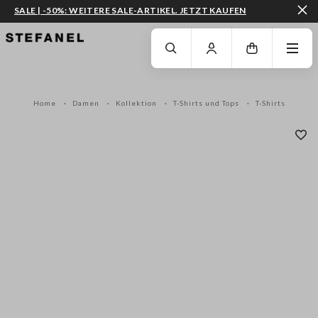
SALE | -50%: WEITERE SALE-ARTIKEL. JETZT KAUFEN
ZUM HAUPTINHALT SPRINGEN
GEHEN SIE ZUM ENDE DER SEITE
Home
Damen
Kollektion
T-Shirts und Tops
T-Shirts