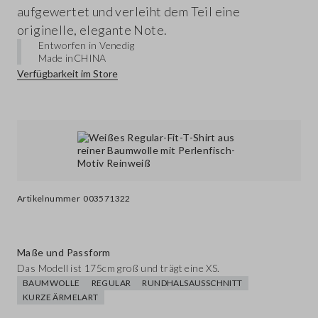
aufgewertet und verleiht dem Teil eine
originelle, elegante Note.
Entworfen in Venedig
Made in
CHINA
Verfügbarkeit im Store
Artikelnummer
003571322
Maße und Passform
Das Modell ist 175cm groß und trägt eine XS.
BAUMWOLLE
REGULAR
RUNDHALSAUSSCHNITT
KURZE ÄRMELART