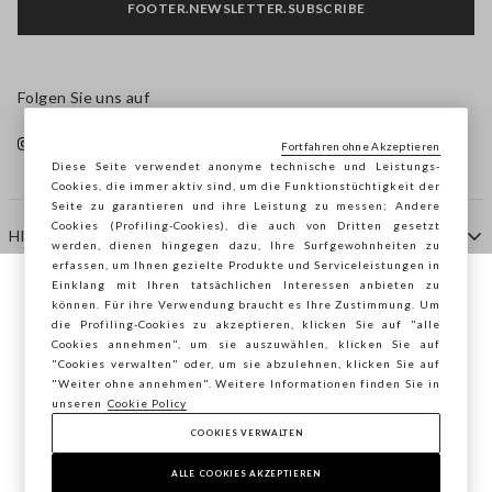
FOOTER.NEWSLETTER.SUBSCRIBE
Folgen Sie uns auf
Fortfahren ohne Akzeptieren
Diese Seite verwendet anonyme technische und Leistungs-
Cookies, die immer aktiv sind, um die Funktionstüchtigkeit der
Seite zu garantieren und ihre Leistung zu messen; Andere
Cookies (Profiling-Cookies), die auch von Dritten gesetzt
HILFE
werden, dienen hingegen dazu, Ihre Surfgewohnheiten zu
erfassen, um Ihnen gezielte Produkte und Serviceleistungen in
Einklang mit Ihren tatsächlichen Interessen anbieten zu
Sie surfen auf der Seite von STEFANEL
können. Für ihre Verwendung braucht es Ihre Zustimmung. Um
AGENTUR
die Profiling-Cookies zu akzeptieren, klicken Sie auf "alle
Österreich, möchten Sie Ihren Standort
Cookies annehmen", um sie auszuwählen, klicken Sie auf
speichern?
"Cookies verwalten" oder, um sie abzulehnen, klicken Sie auf
KONTAKTE
"Weiter ohne annehmen". Weitere Informationen finden Sie in
unseren
Cookie Policy
COOKIES VERWALTEN
BESTÄTIGEN
Copyright © Ovs S.p.A. MwSt.-Nr. 04240010274 - Kap.
Kap. 290.923.470 -
2.4.0
ALLE COOKIES AKZEPTIEREN