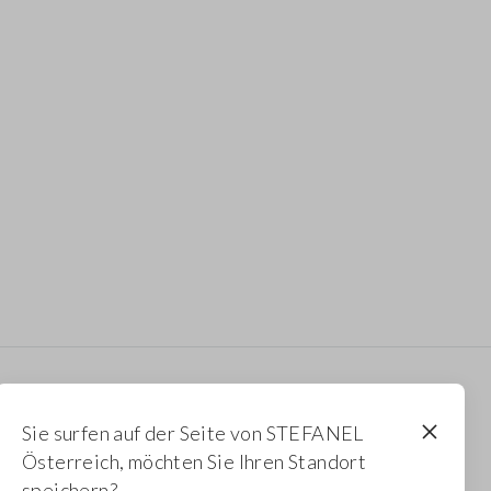
Newsletter
Sie surfen auf der Seite von STEFANEL
Erhalten Sie Informationen über neue Drops,
Österreich, möchten Sie Ihren Standort
Kollektionen und Aktionen. Für Sie 10 % Rabatt.
speichern?