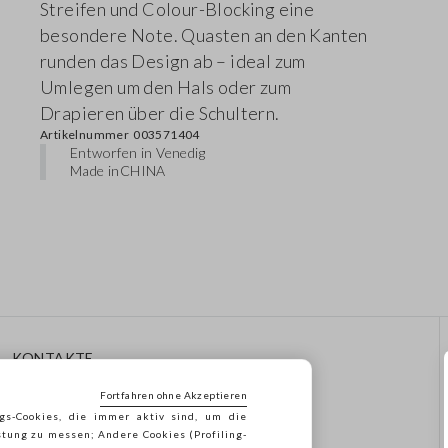
Streifen und Colour-Blocking eine
besondere Note. Quasten an den Kanten
runden das Design ab – ideal zum
Umlegen um den Hals oder zum
Drapieren über die Schultern.
Artikelnummer
003571404
Entworfen in Venedig
Made in
CHINA
KONTAKTE
Rufen Sie Uns An: 041
Fortfahren ohne Akzeptieren
8520343
gs-Cookies, die immer aktiv sind, um die
Senden Sie Uns Eine E-Mail
stung zu messen; Andere Cookies (Profiling-