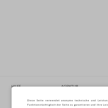
Footer
HILFE
AGENTUR
Häufig Gestellte Fragen
Store locator
Lieferungen
Drucken
Diese Seite verwendet anonyme technische und Leistun
Rücksendungen
Verkaufsbedingungen
Funktionstüchtigkeit der Seite zu garantieren und ihre Lei