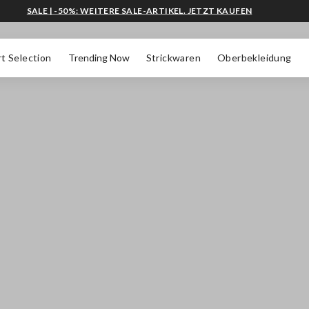
SALE | -50%: WEITERE SALE-ARTIKEL. JETZT KAUFEN
t Selection
Trending Now
Strickwaren
Oberbekleidung