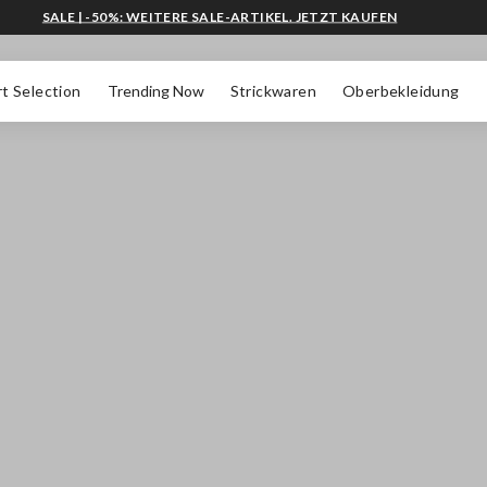
SALE | -50%: WEITERE SALE-ARTIKEL. JETZT KAUFEN
t Selection
Trending Now
Strickwaren
Oberbekleidung