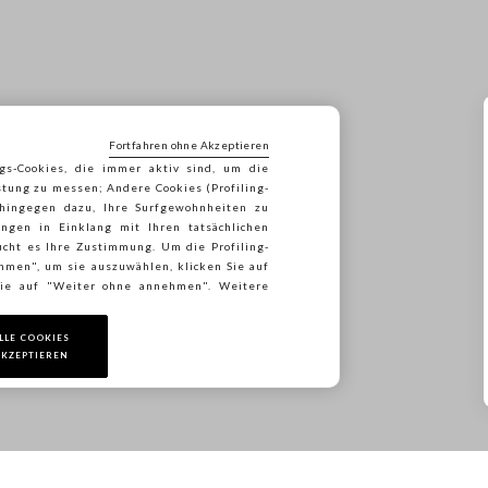
SALE
Fortfahren ohne Akzeptieren
Bis zu -50 % auf eine Auswahl an Artikeln
gs-Cookies, die immer aktiv sind, um die
stung zu messen; Andere Cookies (Profiling-
 hingegen dazu, Ihre Surfgewohnheiten zu
ngen in Einklang mit Ihren tatsächlichen
cht es Ihre Zustimmung. Um die Profiling-
*Das Angebot ist nicht mit anderen laufenden Aktionen kombinierbar.
ehmen", um sie auszuwählen, klicken Sie auf
 Sie auf "Weiter ohne annehmen". Weitere
JETZT KAUFEN
LLE COOKIES
KZEPTIEREN