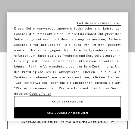
Fortfahren ohne Akzeptieren
Diese Seite verwendet anonyme technische und Leistungs-
Cookies, die immer aktiv sind, um die Funktionstüchtigkeit der
Seite zu garantieren und ihre Leistung zu messen; Andere
Cookies (Profiling-Cookies), die auch von Dritten gesetzt
werden, dienen hingegen dazu, Ihre Surfgewohnheiten zu
erfassen, um Ihnen gezielte Produkte und Serviceleistungen in
Einklang mit Ihren tatsächlichen Interessen anbieten zu
Sie surfen auf der Seite von STEFANEL
können. Für ihre Verwendung braucht es Ihre Zustimmung. Um
die Profiling-Cookies zu akzeptieren, klicken Sie auf "alle
Österreich, möchten Sie Ihren Standort
Cookies annehmen", um sie auszuwählen, klicken Sie auf
speichern?
"Cookies verwalten" oder, um sie abzulehnen, klicken Sie auf
"Weiter ohne annehmen". Weitere Informationen finden Sie in
unseren
Cookie Policy
COOKIES VERWALTEN
BESTÄTIGEN
ALLE COOKIES AKZEPTIEREN
LABEL.MULTICOUNTRYPOPUP.CHOOSECOUNTRY