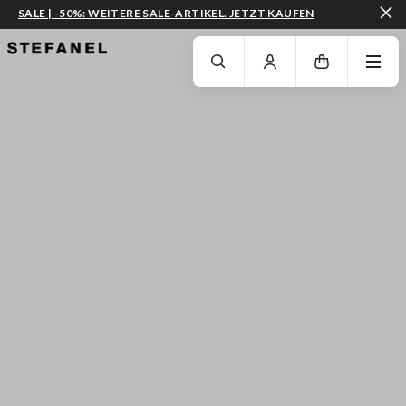
SALE | -50%: WEITERE SALE-ARTIKEL. JETZT KAUFEN
ZUM HAUPTINHALT SPRINGEN
GEHEN SIE ZUM ENDE DER SEITE