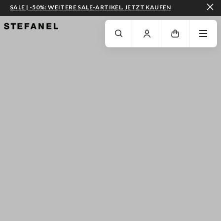
SALE | -50%: WEITERE SALE-ARTIKEL. JETZT KAUFEN
ZUM HAUPTINHALT SPRINGEN
GEHEN SIE ZUM ENDE DER SEITE