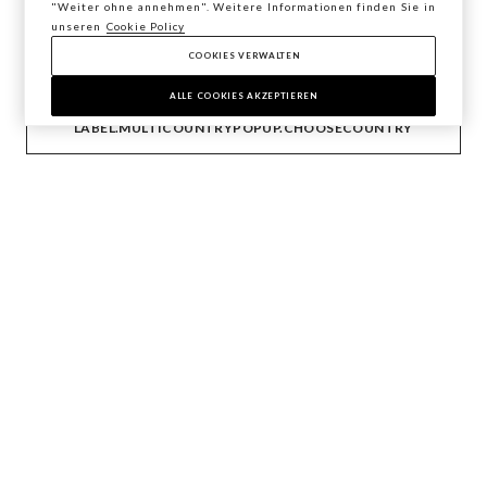
"Weiter ohne annehmen". Weitere Informationen finden Sie in
Moments. Eine Kollektion zum Verlieben.
unseren
Cookie Policy
COOKIES VERWALTEN
BESTÄTIGEN
ENTDECKE DIE KOLLEKTION
FW25-KAMPAGNE
ALLE COOKIES AKZEPTIEREN
LABEL.MULTICOUNTRYPOPUP.CHOOSECOUNTRY