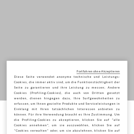
Fortfahren ohne Akzeptieren
Diese Seite verwendet anonyme technische und Leistungs-
Cookies, die immer aktiv sind, um die Funktionstüchtigkeit der
Seite zu garantieren und ihre Leistung zu messen; Andere
Cookies (Profiling-Cookies), die auch von Dritten gesetzt
werden, dienen hingegen dazu, Ihre Surfgewohnheiten zu
Einführung Herbst Winter
erfassen, um Ihnen gezielte Produkte und Serviceleistungen in
Einklang mit Ihren tatsächlichen Interessen anbieten zu
Sie surfen auf der Seite von STEFANEL
25
können. Für ihre Verwendung braucht es Ihre Zustimmung. Um
die Profiling-Cookies zu akzeptieren, klicken Sie auf "alle
Österreich, möchten Sie Ihren Standort
Cookies annehmen", um sie auszuwählen, klicken Sie auf
speichern?
"Cookies verwalten" oder, um sie abzulehnen, klicken Sie auf
Essenzielle Codes. Die Palette des