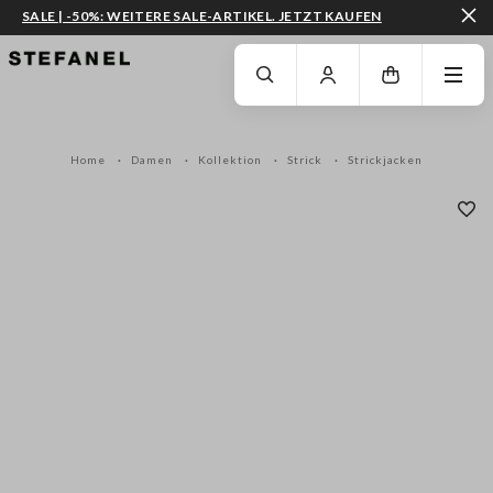
SALE | -50%: WEITERE SALE-ARTIKEL. JETZT KAUFEN
ZUM HAUPTINHALT SPRINGEN
GEHEN SIE ZUM ENDE DER SEITE
Home
Damen
Kollektion
Strick
Strickjacken