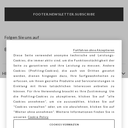
FOOTER.NEWSLETTER.SUBSCRIBE
Folgen Sie uns auf
Fortfahren ohne Akzeptieren
Diese Seite verwendet anonyme technische und Leistungs-
Cookies, die immer aktiv sind, um die Funktionstüchtigkeit der
Seite zu garantieren und ihre Leistung zu messen; Andere
Cookies (Profiling-Cookies), die auch von Dritten gesetzt
HILFE
werden, dienen hingegen dazu, Ihre Surfgewohnheiten zu
erfassen, um Ihnen gezielte Produkte und Serviceleistungen in
Einklang mit Ihren tatsächlichen Interessen anbieten zu
Sie surfen auf der Seite von STEFANEL
können. Für ihre Verwendung braucht es Ihre Zustimmung. Um
AGENTUR
die Profiling-Cookies zu akzeptieren, klicken Sie auf "alle
Österreich, möchten Sie Ihren Standort
Cookies annehmen", um sie auszuwählen, klicken Sie auf
speichern?
"Cookies verwalten" oder, um sie abzulehnen, klicken Sie auf
KONTAKTE
"Weiter ohne annehmen". Weitere Informationen finden Sie in
unseren
Cookie Policy
COOKIES VERWALTEN
BESTÄTIGEN