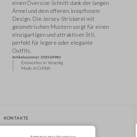
einen Oversize-Schnitt dank der langen
Ärmel und dem offenen, knopflosem
Design. Die Jersey-Strickerei mit
geometrischen Mustern sorgt für einen
einzigartigen und attraktiven Stil,
perfekt für legere oder elegante
Outfits.
Artikelnummer
003569981
Entworfen in Venedig
Made in
CHINA
KONTAKTE
Rufen Sie Uns An: 041
8520343
Fortfahren ohne Akzeptieren