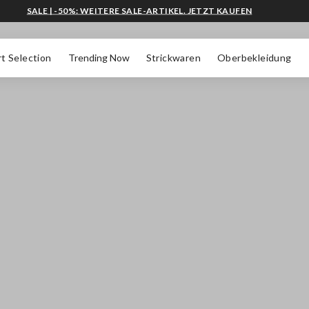
SALE | -50%: WEITERE SALE-ARTIKEL. JETZT KAUFEN
t Selection
Trending Now
Strickwaren
Oberbekleidung