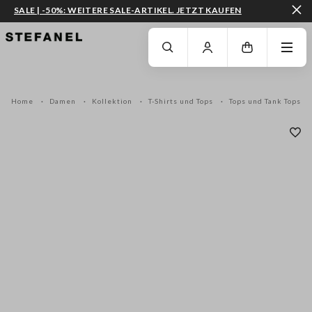
SALE | -50%: WEITERE SALE-ARTIKEL. JETZT KAUFEN
ZUM HAUPTINHALT SPRINGEN
GEHEN SIE ZUM ENDE DER SEITE
Home
Damen
Kollektion
T-Shirts und Tops
Tops und Tank Tops