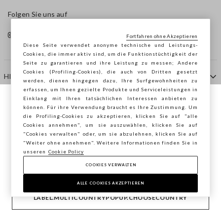
Folgen Sie uns auf
Fortfahren ohne Akzeptieren
Diese Seite verwendet anonyme technische und Leistungs-
Cookies, die immer aktiv sind, um die Funktionstüchtigkeit der
Seite zu garantieren und ihre Leistung zu messen; Andere
Cookies (Profiling-Cookies), die auch von Dritten gesetzt
HILFE
werden, dienen hingegen dazu, Ihre Surfgewohnheiten zu
erfassen, um Ihnen gezielte Produkte und Serviceleistungen in
Einklang mit Ihren tatsächlichen Interessen anbieten zu
Sie surfen auf der Seite von STEFANEL
können. Für ihre Verwendung braucht es Ihre Zustimmung. Um
AGENTUR
die Profiling-Cookies zu akzeptieren, klicken Sie auf "alle
Österreich, möchten Sie Ihren Standort
Cookies annehmen", um sie auszuwählen, klicken Sie auf
speichern?
"Cookies verwalten" oder, um sie abzulehnen, klicken Sie auf
KONTAKTE
"Weiter ohne annehmen". Weitere Informationen finden Sie in
unseren
Cookie Policy
COOKIES VERWALTEN
BESTÄTIGEN
Copyright © Ovs S.p.A. MwSt.-Nr. 04240010274 - Kap.
Kap. 290.923.470 -
2.4.0
ALLE COOKIES AKZEPTIEREN
footer.item.country
Österreich
LABEL.MULTICOUNTRYPOPUP.CHOOSECOUNTRY