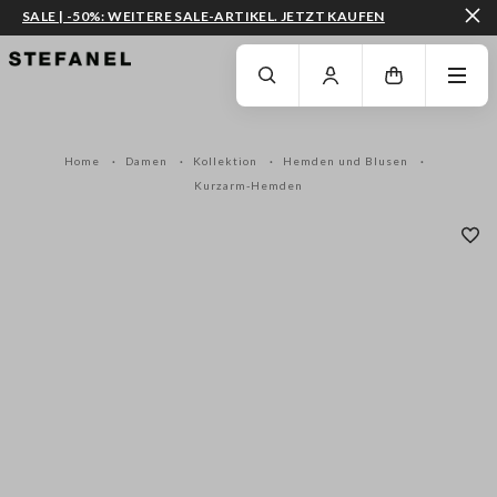
SALE | -50%: WEITERE SALE-ARTIKEL. JETZT KAUFEN
ZUM HAUPTINHALT SPRINGEN
GEHEN SIE ZUM ENDE DER SEITE
Home
Damen
Kollektion
Hemden und Blusen
Kurzarm-Hemden