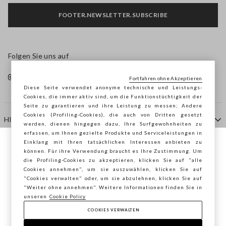
FOOTER.NEWSLETTER.SUBSCRIBE
Folgen Sie uns auf
Fortfahren ohne Akzeptieren
Diese Seite verwendet anonyme technische und Leistungs-
Cookies, die immer aktiv sind, um die Funktionstüchtigkeit der
Seite zu garantieren und ihre Leistung zu messen; Andere
Cookies (Profiling-Cookies), die auch von Dritten gesetzt
HILFE
werden, dienen hingegen dazu, Ihre Surfgewohnheiten zu
erfassen, um Ihnen gezielte Produkte und Serviceleistungen in
Einklang mit Ihren tatsächlichen Interessen anbieten zu
Sie surfen auf der Seite von STEFANEL
können. Für ihre Verwendung braucht es Ihre Zustimmung. Um
AGENTUR
die Profiling-Cookies zu akzeptieren, klicken Sie auf "alle
Österreich, möchten Sie Ihren Standort
Cookies annehmen", um sie auszuwählen, klicken Sie auf
speichern?
"Cookies verwalten" oder, um sie abzulehnen, klicken Sie auf
KONTAKTE
"Weiter ohne annehmen". Weitere Informationen finden Sie in
unseren
Cookie Policy
COOKIES VERWALTEN
BESTÄTIGEN
Copyright © Ovs S.p.A. MwSt.-Nr. 04240010274 - Kap.