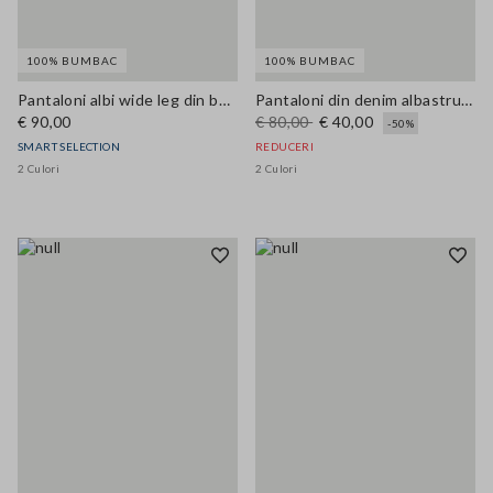
100% BUMBAC
100% BUMBAC
Pantaloni albi wide leg din bumbac pur
Pantaloni din denim albastru din bumbac 100%, croi relaxed
€ 90,00
€ 80,00
€ 40,00
-50%
SMART SELECTION
REDUCERI
2 Culori
2 Culori