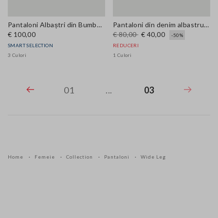
Pantaloni Albaștri din Bumbac Elastic
Pantaloni din denim albastru din amestec de bumbac, in și viscoză – croială relaxed
€ 100,00
€ 80,00
€ 40,00
-50%
SMART SELECTION
REDUCERI
3 Culori
1 Culori
01
...
03
Home
Femeie
Collection
Pantaloni
Wide Leg