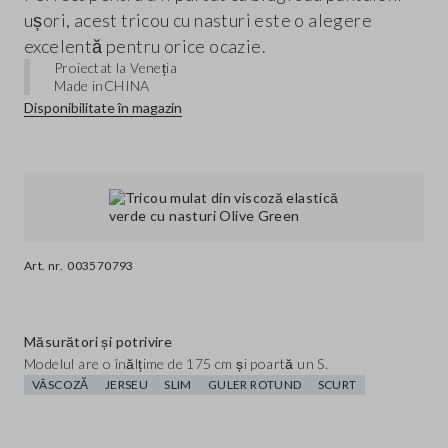
ușori, acest tricou cu nasturi este o alegere
excelentă pentru orice ocazie.
Proiectat la Veneția
Made in
CHINA
Disponibilitate în magazin
Art. nr.
003570793
Măsurători și potrivire
Modelul are o înălțime de 175 cm și poartă un S.
VÂSCOZĂ
JERSEU
SLIM
GULER ROTUND
SCURT