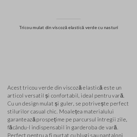
Tricou mulat din viscoză elastică verde cu nasturi
label.color
Acest tricou verde din viscoză elastică este un
articol versatil și confortabil, ideal pentru vară.
Cu un design mulat și guler, se potrivește perfect
stilurilor casual chic. Moalețea materialului
garantează prospețime pe parcursul întregii zile,
făcându-l indispensabil în garderoba de vară.
Perfect pentru a fi purtat cu blugi sau pantaloni