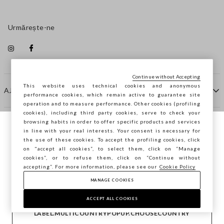
Urmărește-ne
Continue without Accepting
This website uses technical cookies and anonymous
AJUTOR
performance cookies, which remain active to guarantee site
operation and to measure performance. Other cookies (profiling
cookies), including third party cookies, serve to check your
browsing habits in order to offer specific products and services
COMPANIE
in line with your real interests. Your consent is necessary for
Navighezi pe STEFANEL Italia, vrei să
the use of these cookies. To accept the profiling cookies, click
salvezi locația ta?
on "accept all cookies”, to select them, click on “Manage
CONTACTE
cookies”, or to refuse them, click on “Continue without
accepting”. For more information, please see our
Cookie Policy
MANAGE COOKIES
CONFIRMĂ
Copyright © Ovs S.p.A. P.Iva 04240010274 - Cap. Soc.
290.923.470 -
2.4.0
ACCEPT ALL COOKIES
footer.item.country
România
LABEL.MULTICOUNTRYPOPUP.CHOOSECOUNTRY