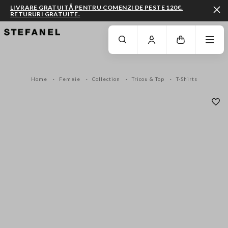
LIVRARE GRATUITĂ PENTRU COMENZI DE PESTE 120€.
RETURURI GRATUITE.
MERGI LA CONȚINUTUL PRINCIPAL
DERULEAZĂ ÎN JOS
Home
Femeie
Collection
Tricou & Top
T-Shirts