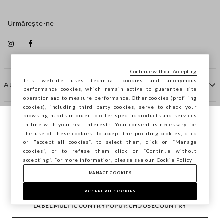
Urmărește-ne
Continue without Accepting
This website uses technical cookies and anonymous
AJUTOR
performance cookies, which remain active to guarantee site
operation and to measure performance. Other cookies (profiling
cookies), including third party cookies, serve to check your
browsing habits in order to offer specific products and services
COMPANIE
in line with your real interests. Your consent is necessary for
Navighezi pe STEFANEL Italia, vrei să
the use of these cookies. To accept the profiling cookies, click
salvezi locația ta?
on "accept all cookies”, to select them, click on “Manage
CONTACTE
cookies”, or to refuse them, click on “Continue without
accepting”. For more information, please see our
Cookie Policy
MANAGE COOKIES
CONFIRMĂ
Copyright © Ovs S.p.A. P.Iva 04240010274 - Cap. Soc.
290.923.470 -
2.4.0
ACCEPT ALL COOKIES
footer.item.country
România
LABEL.MULTICOUNTRYPOPUP.CHOOSECOUNTRY