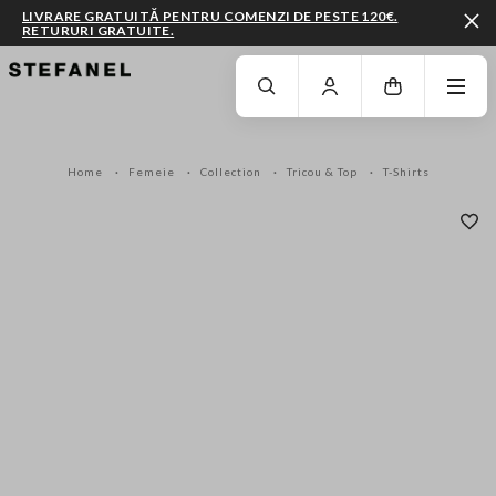
LIVRARE GRATUITĂ PENTRU COMENZI DE PESTE 120€.
RETURURI GRATUITE.
MERGI LA CONȚINUTUL PRINCIPAL
DERULEAZĂ ÎN JOS
Home
Femeie
Collection
Tricou & Top
T-Shirts