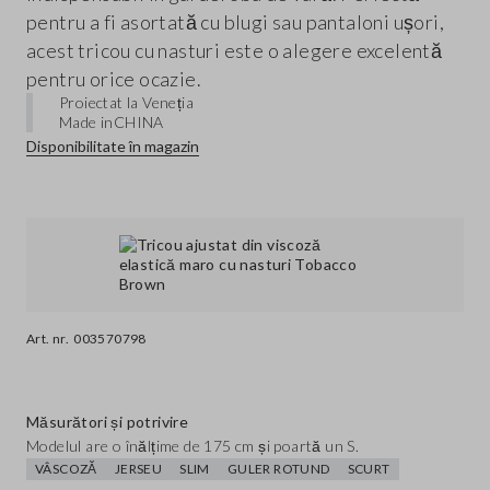
pentru a fi asortată cu blugi sau pantaloni ușori,
acest tricou cu nasturi este o alegere excelentă
pentru orice ocazie.
Proiectat la Veneția
Made in
CHINA
Disponibilitate în magazin
Art. nr.
003570798
Măsurători și potrivire
Modelul are o înălțime de 175 cm și poartă un S.
VÂSCOZĂ
JERSEU
SLIM
GULER ROTUND
SCURT