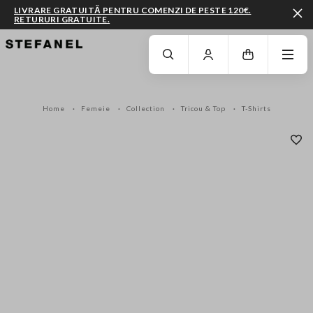
LIVRARE GRATUITĂ PENTRU COMENZI DE PESTE 120€.
RETURURI GRATUITE.
MERGI LA CONȚINUTUL PRINCIPAL
DERULEAZĂ ÎN JOS
Home
Femeie
Collection
Tricou & Top
T-Shirts