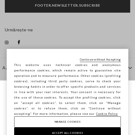
FOOTER.NEWSLETTER.SUBSCRIBE
Urmărește-ne
Continue without Accepting
This website uses technical cookies and anonymous
AJUTOR
performance cookies, which remain active to guarantee site
operation and to measure performance. Other cookies (profiling
cookies), including third party cookies, serve to check your
browsing habits in order to offer specific products and services
COMPANIE
in line with your real interests. Your consent is necessary for
Navighezi pe STEFANEL Italia, vrei să
the use of these cookies. To accept the profiling cookies, click
salvezi locația ta?
on "accept all cookies”, to select them, click on “Manage
CONTACTE
cookies”, or to refuse them, click on “Continue without
accepting”. For more information, please see our
Cookie Policy
MANAGE COOKIES
CONFIRMĂ
Copyright © Ovs S.p.A. P.Iva 04240010274 - Cap. Soc.
290.923.470 -
2.4.0
ACCEPT ALL COOKIES