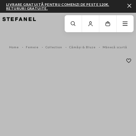
LIVRARE GRATUITĂ PENTRU COMENZI DE PESTE 120€.
RETURURI GRATUITE.
MERGI LA CONȚINUTUL PRINCIPAL
DERULEAZĂ ÎN JOS
Home
Femeie
Collection
Cămăși & Bluze
Mânecă scurtă