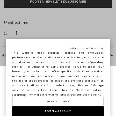
FOOTER.NEWSLETTER.SUBSCRIBE
Urmărește-ne
Continue without Accepting
This website uses technical cookies and anonymous
AJUTOR
performance cookies, which remain active to guarantee site
operation and to measure performance. Other cookies (profiling
cookies), including third party cookies, serve to check your
browsing habits in order to offer specific products and services
COMPANIE
in line with your real interests. Your consent is necessary for
Navighezi pe STEFANEL Italia, vrei să
the use of these cookies. To accept the profiling cookies, click
salvezi locația ta?
on "accept all cookies”, to select them, click on “Manage
CONTACTE
cookies”, or to refuse them, click on “Continue without
accepting”. For more information, please see our
Cookie Policy
MANAGE COOKIES
CONFIRMĂ
Copyright © Ovs S.p.A. P.Iva 04240010274 - Cap. Soc.
290.923.470 -
2.4.0
ACCEPT ALL COOKIES