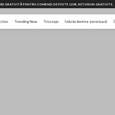
RE GRATUITĂ PENTRU COMENZI DE PESTE 120€. RETURURI GRATUITE.
ction
Trending Now
Tricotaje
Îmbrăcăminte exterioară