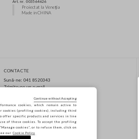
Art. nr.
003564626
Proiectat la Veneția
Made in
CHINA
CONTACTE
Sună-ne: 041 8520343
Trimite-ne un e-mail
Urmărește comanda / returul
tău
Continue without Accepting
formance cookies, which remain active to
cookies (profiling cookies), including third
o offer specific products and services in line
use of these cookies. To accept the profiling
n “Manage cookies”, or to refuse them, click on
see our
Cookie Policy