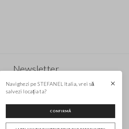
Newsletter
Primește informații despre noi drop-uri, colecții
Navighezi pe STEFANEL Italia, vrei să
și promoții. Pentru tine, reducere de 10%.
salvezi locația ta?
FOOTER.NEWSLETTER.SUBSCRIBE
CONFIRMĂ
Urmărește-ne