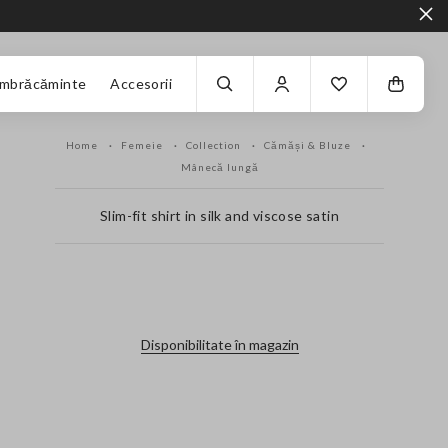
Îmbrăcăminte
Accesorii
Home
Femeie
Collection
Cămăși & Bluze
Mânecă lungă
Slim-fit shirt in silk and viscose satin
label.color
Disponibilitate în magazin