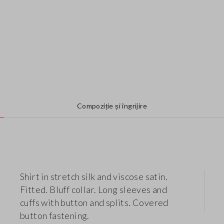
Compoziție și îngrijire
Shirt in stretch silk and viscose satin.
Fitted. Bluff collar. Long sleeves and
cuffs with button and splits. Covered
button fastening.