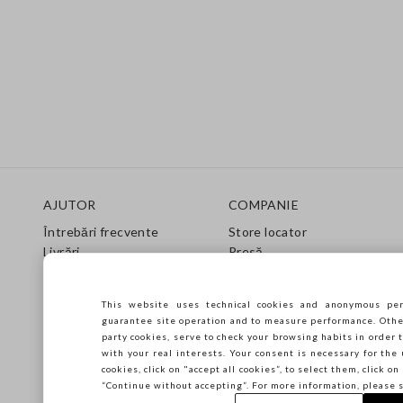
Footer
AJUTOR
COMPANIE
Întrebări frecvente
Store locator
Livrări
Presă
Returnări
Condiții de vânzare
Gift Card
Franchsing
This website uses technical cookies and anonymous per
Ghid de îngrijire
Accesibilitate
guarantee site operation and to measure performance. Other 
Ghid de mărimi
Sustenabilitate
party cookies, serve to check your browsing habits in order t
with your real interests. Your consent is necessary for the 
cookies, click on "accept all cookies”, to select them, click o
“Continue without accepting”. For more information, please 