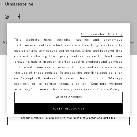
Urmărește-ne
Continue without Accepting
This website uses technical cookies and anonymous
AJUTOR
performance cookies, which remain active to guarantee site
operation and to measure performance. Other cookies (profiling
cookies), including third party cookies, serve to check your
browsing habits in order to offer specific products and services
COMPANIE
in line with your real interests. Your consent is necessary for
Navighezi pe STEFANEL Italia, vrei să
the use of these cookies. To accept the profiling cookies, click
salvezi locația ta?
on "accept all cookies”, to select them, click on “Manage
CONTACTE
cookies”, or to refuse them, click on “Continue without
accepting”. For more information, please see our
Cookie Policy
MANAGE COOKIES
CONFIRMĂ
Copyright © Ovs S.p.A. P.Iva 04240010274 - Cap. Soc.
290.923.470 -
2.4.0
ACCEPT ALL COOKIES
footer.item.country
România
LABEL.MULTICOUNTRYPOPUP.CHOOSECOUNTRY