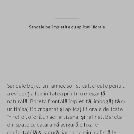
Sandale bej împletite cu aplicații florale
label.color
Sandale bej cu un farmec sofisticat, create pentru
a evidenția feminitatea printr-o eleganță
naturală. Bareta frontală împletită, îmbogățită cu
un finisaj tip croșetat și aplicații florale delicate
în relief, oferă un aer artizanal și rafinat. Bareta
din spate cu cataramă asigură o fixare
confortabilă și sigură, iar talpa minimalistă le