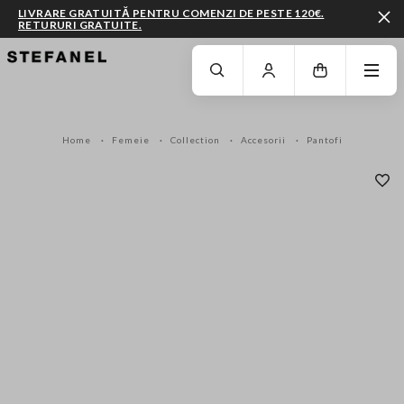
LIVRARE GRATUITĂ PENTRU COMENZI DE PESTE 120€.
RETURURI GRATUITE.
MERGI LA CONȚINUTUL PRINCIPAL
DERULEAZĂ ÎN JOS
Home
Femeie
Collection
Accesorii
Pantofi