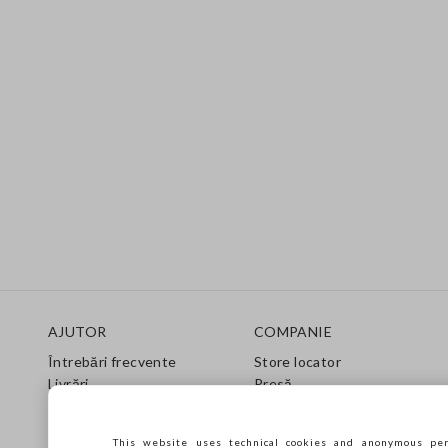
Footer
AJUTOR
COMPANIE
Întrebări frecvente
Store locator
Livrări
Presă
Returnări
Condiții de vânzare
Gift Card
Franchsing
This website uses technical cookies and anonymous per