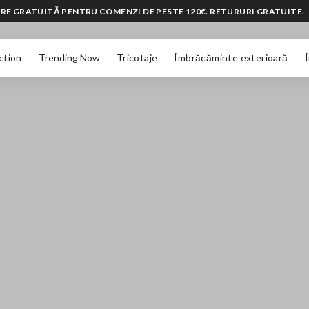
RE GRATUITĂ PENTRU COMENZI DE PESTE 120€. RETURURI GRATUITE.
ction
Trending Now
Tricotaje
Îmbrăcăminte exterioară