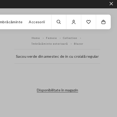
Îmbrăcăminte
Accesorii
Home
Femeie
Collection
Îmbrăcăminte exterioară
Blazer
Sacou verde din amestec de in cu croială regular
label.color
Disponibilitate în magazin