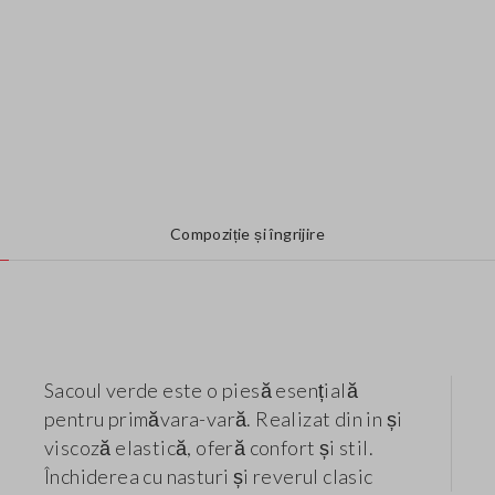
Compoziție și îngrijire
Sacoul verde este o piesă esențială
pentru primăvara-vară. Realizat din in și
viscoză elastică, oferă confort și stil.
Închiderea cu nasturi și reverul clasic