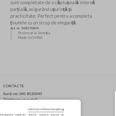
sunt completate de o căptușeală internă
parțială, asigurând ușurință și
practicitate. Perfect pentru a completa
ținutele cu un strop de eleganță.
Art. nr.
003570874
Proiectat la Veneția
Made in
CHINA
CONTACTE
Sună-ne: 041 8520343
Trimite-ne un e-mail
Urmărește comanda / returul
tău
Continue without Accepting
formance cookies, which remain active to