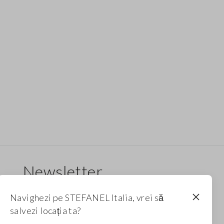
Newsletter
Primește informații despre noi drop-uri, colecții
Navighezi pe STEFANEL Italia, vrei să
și promoții. Pentru tine, reducere de 10%.
salvezi locația ta?