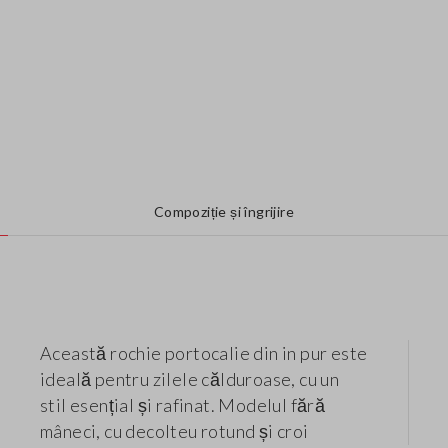
Compoziție și îngrijire
Această rochie portocalie din in pur este
ideală pentru zilele călduroase, cu un
stil esențial și rafinat. Modelul fără
mâneci, cu decolteu rotund și croi