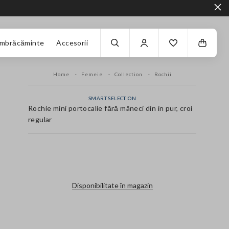
Îmbrăcăminte
Accesorii
Home
Femeie
Collection
Rochii
SMART SELECTION
Rochie mini portocalie fără mâneci din in pur, croi
regular
label.color
Disponibilitate în magazin