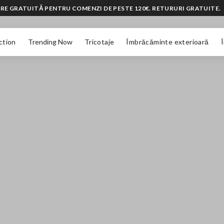
RE GRATUITĂ PENTRU COMENZI DE PESTE 120€. RETURURI GRATUITE.
ction
Trending Now
Tricotaje
Îmbrăcăminte exterioară