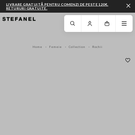
LIVRARE GRATUITĂ PENTRU COMENZI DE PESTE 120€.
RETURURI GRATUITE.
MERGI LA CONȚINUTUL PRINCIPAL
DERULEAZĂ ÎN JOS
Home
Femeie
Collection
Rochii