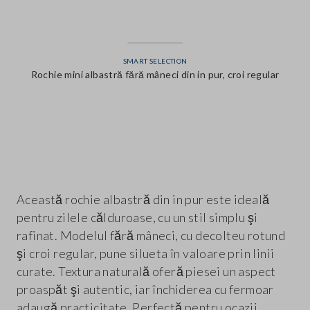
SMART SELECTION
Rochie mini albastră fără mâneci din in pur, croi regular
label.color
Această rochie albastră din in pur este ideală
pentru zilele călduroase, cu un stil simplu şi
rafinat. Modelul fără mâneci, cu decolteu rotund
şi croi regular, pune silueta în valoare prin linii
curate. Textura naturală oferă piesei un aspect
proaspăt şi autentic, iar închiderea cu fermoar
adaugă practicitate. Perfectă pentru ocazii