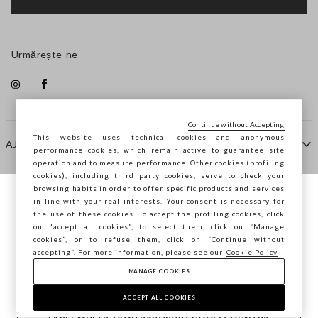
Urmărește-ne
Continue without Accepting
This website uses technical cookies and anonymous
AJUTOR
performance cookies, which remain active to guarantee site
operation and to measure performance. Other cookies (profiling
cookies), including third party cookies, serve to check your
browsing habits in order to offer specific products and services
COMPANIE
in line with your real interests. Your consent is necessary for
Navighezi pe STEFANEL Italia, vrei să
the use of these cookies. To accept the profiling cookies, click
salvezi locația ta?
on "accept all cookies”, to select them, click on “Manage
CONTACTE
cookies”, or to refuse them, click on “Continue without
accepting”. For more information, please see our
Cookie Policy
MANAGE COOKIES
CONFIRMĂ
Copyright © Ovs S.p.A. P.Iva 04240010274 - Cap. Soc.
290.923.470 -
2.4.0
ACCEPT ALL COOKIES
footer.item.country
România