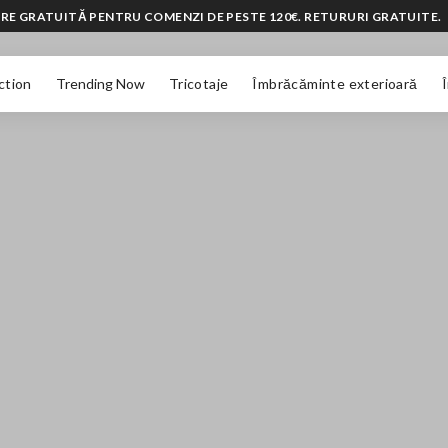
RE GRATUITĂ PENTRU COMENZI DE PESTE 120€. RETURURI GRATUITE.
ction
Trending Now
Tricotaje
Îmbrăcăminte exterioară