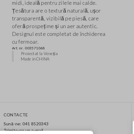
midi, ideală pentru zilele mai calde.
Țesătura are o textură naturală, ușor
transparentă, vizibilă pe piesă, care
oferă prospețime și un aer autentic.
Designul este completat de închiderea
cu fermoar.
Art. nr.
003571068
Proiectat la Veneția
Made in
CHINA
CONTACTE
Sună-ne: 041 8520343
Trimite-ne un e-mail