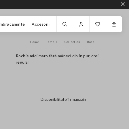
Îmbrăcăminte
Accesorii
Home
Femeie
Collection
Rochii
Rochie midi maro fără mâneci din in pur, croi
regular
label.color
Disponibilitate în magazin