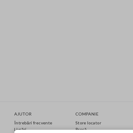
Footer
AJUTOR
COMPANIE
Întrebări frecvente
Store locator
Livrări
Presă