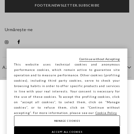
FOOTER.NEWSLETTER.SUBSCRIBE
Urmărește-ne
Continue without Accepting
This website uses technical cookies and anonymous
AJUTOR
performance cookies, which remain active to guarantee site
operation and to measure performance. Other cookies (profiling
cookies), including third party cookies, serve to check your
browsing habits in order to offer specific products and services
COMPANIE
in line with your real interests. Your consent is necessary for
Navighezi pe STEFANEL Italia, vrei să
the use of these cookies. To accept the profiling cookies, click
salvezi locația ta?
on "accept all cookies”, to select them, click on “Manage
CONTACTE
cookies”, or to refuse them, click on “Continue without
accepting”. For more information, please see our
Cookie Policy
MANAGE COOKIES
CONFIRMĂ
Copyright © Ovs S.p.A. P.Iva 04240010274 - Cap. Soc.
290.923.470 -
2.4.0
ACCEPT ALL COOKIES