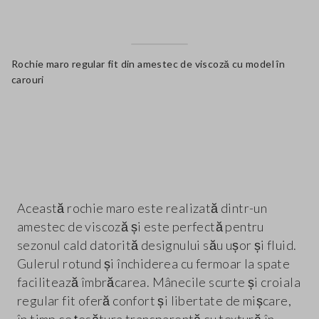
Rochie maro regular fit din amestec de viscoză cu model în
carouri
label.color
Această rochie maro este realizată dintr-un
amestec de viscoză și este perfectă pentru
sezonul cald datorită designului său ușor și fluid.
Gulerul rotund și închiderea cu fermoar la spate
facilitează îmbrăcarea. Mânecile scurte și croiala
regular fit oferă confort și libertate de mișcare,