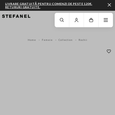
LIVRARE GRATUITĂ PENTRU COMENZI DE PESTE 120€.
RETURURI GRATUITE.
MERGI LA CONȚINUTUL PRINCIPAL
DERULEAZĂ ÎN JOS
Home
Femeie
Collection
Rochii