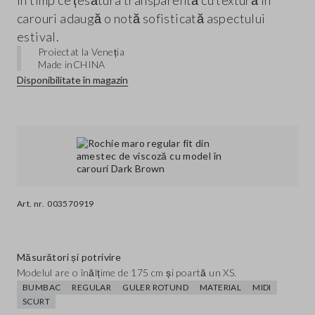
în timp ce țesătura transparentă cu textură în
carouri adaugă o notă sofisticată aspectului
estival.
Proiectat la Veneția
Made in
CHINA
Disponibilitate în magazin
Art. nr.
003570919
Măsurători și potrivire
Modelul are o înălțime de 175 cm și poartă un XS.
BUMBAC
REGULAR
GULER ROTUND
MATERIAL
MIDI
SCURT