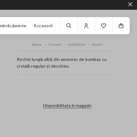
Îmbrăcăminte
Accesorii
Home
Femeie
Collection
Rochii
Rochie lungă albă din amestec de bumbac cu
croială regular și decolteu
label.color
Disponibilitate în magazin