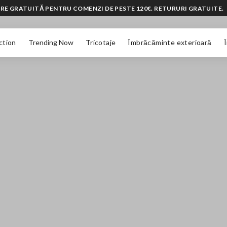
RE GRATUITĂ PENTRU COMENZI DE PESTE 120€. RETURURI GRATUITE.
ction
Trending Now
Tricotaje
Îmbrăcăminte exterioară