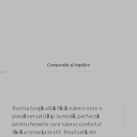
Compoziție și îngrijire
Rochia lungă albă fără mâneci este o
piesă versatilă și la modă, perfectă
pentru femeile care iubesc confortul
fără a renunța la stil. Realizată din