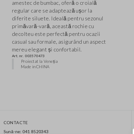
amestec de bumbac, oferă o croială
regular care se adaptează ușor la
diferite siluete. Ideală pentru sezonul
primăvară-vară, această rochie cu
decolteu este perfectă pentru ocazii
casual sau formale, asigurând un aspect
mereu elegant și confortabil.
Art. nr.
003570473
Proiectat la Veneția
Made in
CHINA
CONTACTE
Sună-ne: 041 8520343