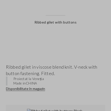
Ribbed gilet with buttons
label.color
Ribbed gilet in viscose blend knit. V-neck with
button fastening. Fitted.
Proiectat la Veneția
Made in
CHINA
Disponibilitate în magazin