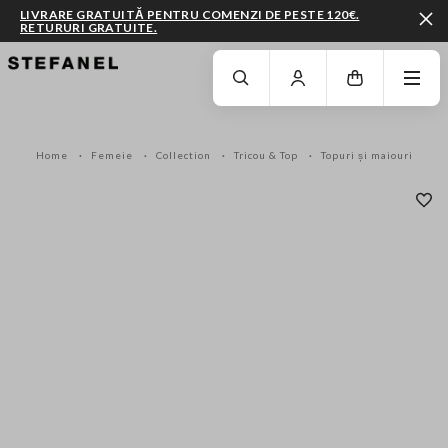
LIVRARE GRATUITĂ PENTRU COMENZI DE PESTE 120€.
RETURURI GRATUITE.
MERGI LA CONȚINUTUL PRINCIPAL
DERULEAZĂ ÎN JOS
Home
Femeie
Collection
Tricou & Top
Topuri și maiouri