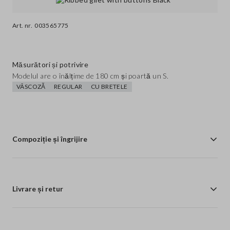
Art. nr.
003565775
Măsurători și potrivire
Modelul are o înălțime de 180 cm și poartă un S.
VÂSCOZĂ
REGULAR
CU BRETELE
Compoziție și îngrijire
Livrare și retur