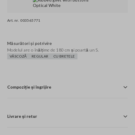
Art. nr.
003565771
Măsurători și potrivire
Modelul are o înălțime de 180 cm și poartă un S.
VÂSCOZĂ
REGULAR
CU BRETELE
Compoziție și îngrijire
Livrare și retur