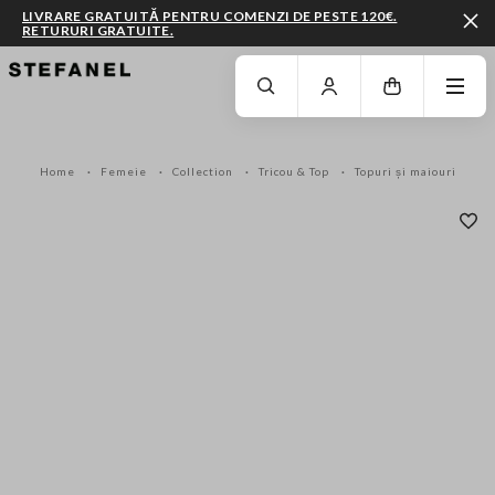
LIVRARE GRATUITĂ PENTRU COMENZI DE PESTE 120€.
RETURURI GRATUITE.
MERGI LA CONȚINUTUL PRINCIPAL
DERULEAZĂ ÎN JOS
Home
Femeie
Collection
Tricou & Top
Topuri și maiouri