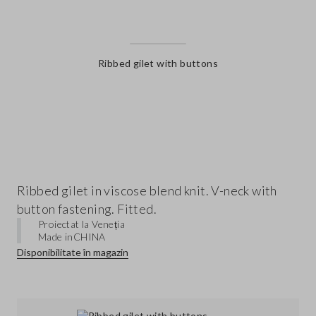
Ribbed gilet with buttons
label.color
Ribbed gilet in viscose blend knit. V-neck with
button fastening. Fitted.
Proiectat la Veneția
Made in
CHINA
Disponibilitate în magazin