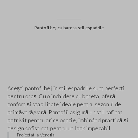
Pantofi bej cu bareta stil espadrile
label.color
Acești pantofi bej în stil espadrile sunt perfecți
pentru oraș. Cu o închidere cu bareta, oferă
confort și stabilitate ideale pentru sezonul de
primăvară/vară. Pantofii asigură un stil rafinat
potrivit pentru orice ocazie, îmbinând practică și
design sofisticat pentru un look impecabil.
Proiectat la Veneția