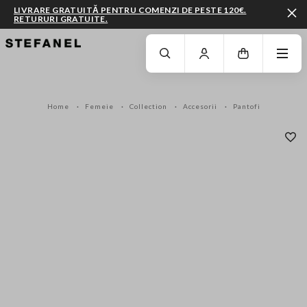
LIVRARE GRATUITĂ PENTRU COMENZI DE PESTE 120€.
RETURURI GRATUITE.
MERGI LA CONȚINUTUL PRINCIPAL
DERULEAZĂ ÎN JOS
Home
Femeie
Collection
Accesorii
Pantofi