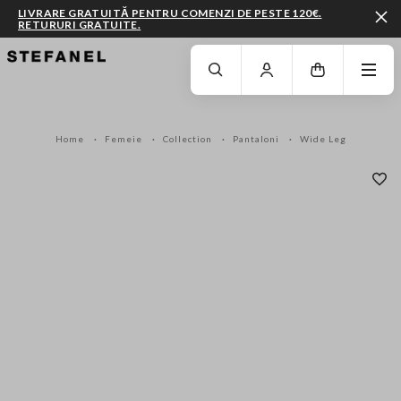
LIVRARE GRATUITĂ PENTRU COMENZI DE PESTE 120€.
RETURURI GRATUITE.
MERGI LA CONȚINUTUL PRINCIPAL
DERULEAZĂ ÎN JOS
Home
Femeie
Collection
Pantaloni
Wide Leg