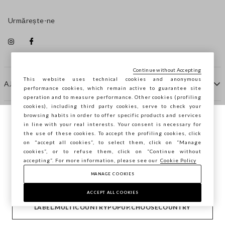
Urmărește-ne
Continue without Accepting
This website uses technical cookies and anonymous
AJUTOR
performance cookies, which remain active to guarantee site
operation and to measure performance. Other cookies (profiling
cookies), including third party cookies, serve to check your
browsing habits in order to offer specific products and services
COMPANIE
in line with your real interests. Your consent is necessary for
Navighezi pe STEFANEL Italia, vrei să
the use of these cookies. To accept the profiling cookies, click
salvezi locația ta?
on "accept all cookies”, to select them, click on “Manage
CONTACTE
cookies”, or to refuse them, click on “Continue without
accepting”. For more information, please see our
Cookie Policy
MANAGE COOKIES
CONFIRMĂ
Copyright © Ovs S.p.A. P.Iva 04240010274 - Cap. Soc.
290.923.470 -
2.4.0
ACCEPT ALL COOKIES
footer.item.country
România
LABEL.MULTICOUNTRYPOPUP.CHOOSECOUNTRY