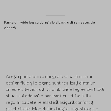
Pantaloni wide leg cu dungi alb-albastru din amestec de
viscoză
label.color
Acești pantaloni cu dungi alb-albastru, cu un
design fluid și elegant, sunt realizați dintr-un
amestec de viscoză. Croiala wide leg evidențiază
silueta și adaugă dinamism ținutei, iar talia
regular cu betelie elastică asigură confort și
practicitate. Modelul în dungi alungește optic