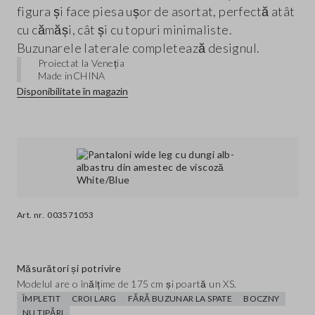
figura și face piesa ușor de asortat, perfectă atât
cu cămăși, cât și cu topuri minimaliste.
Buzunarele laterale completează designul.
Proiectat la Veneția
Made in
CHINA
Disponibilitate în magazin
Art. nr.
003571053
Măsurători și potrivire
Modelul are o înălțime de 175 cm și poartă un XS.
ÎMPLETIT
CROI LARG
FĂRĂ BUZUNAR LA SPATE
BOCZNY
NU TIPĂRI