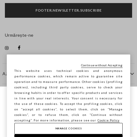
FOOTER.NEWSLETTER.SUBSCRIBE
Urmărește-ne
Continue without Accepting
This website uses technical cookies and anonymous
AJUTOR
performance cookies, which remain active to guarantee site
operation and to measure performance. Other cookies (profiling
cookies), including third party cookies, serve to check your
browsing habits in order to offer specific products and services
COMPANIE
in line with your real interests. Your consent is necessary for
Navighezi pe STEFANEL Italia, vrei să
the use of these cookies. To accept the profiling cookies, click
salvezi locația ta?
on "accept all cookies”, to select them, click on “Manage
CONTACTE
cookies”, or to refuse them, click on “Continue without
accepting”. For more information, please see our
Cookie Policy
MANAGE COOKIES
CONFIRMĂ
Copyright © Ovs S.p.A. P.Iva 04240010274 - Cap. Soc.