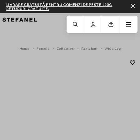
LIVRARE GRATUITĂ PENTRU COMENZI DE PESTE 120€.
RETURURI GRATUITE.
MERGI LA CONȚINUTUL PRINCIPAL
DERULEAZĂ ÎN JOS
Home
Femeie
Collection
Pantaloni
Wide Leg