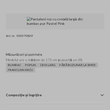
Art. nr.
003570829
Măsurători și potrivire
Modelul are o înălțime de 175 cm și poartă un 38.
BUMBAC
POPLIN
CROI LARG
FĂRĂ BUZUNAR LA SPATE
FRANCUSKI KRÓJ
Compoziție și îngrijire