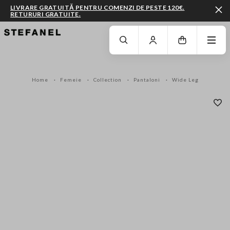
LIVRARE GRATUITĂ PENTRU COMENZI DE PESTE 120€.
RETURURI GRATUITE.
MERGI LA CONȚINUTUL PRINCIPAL
DERULEAZĂ ÎN JOS
Home
Femeie
Collection
Pantaloni
Wide Leg