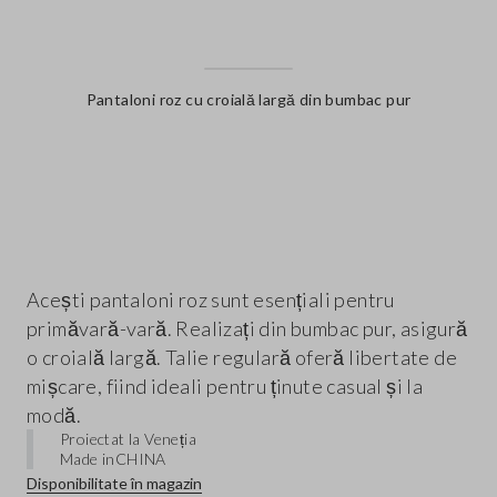
Pantaloni roz cu croială largă din bumbac pur
label.color
Acești pantaloni roz sunt esențiali pentru
primăvară-vară. Realizați din bumbac pur, asigură
o croială largă. Talie regulară oferă libertate de
mișcare, fiind ideali pentru ținute casual și la
modă.
Proiectat la Veneția
Made in
CHINA
Disponibilitate în magazin