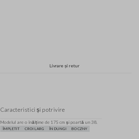
Livrare și retur
Caracteristici și potrivire
Modelul are o înălțime de 175 cm și poartă un 38.
ÎMPLETIT
CROI LARG
ÎN DUNGI
BOCZNY