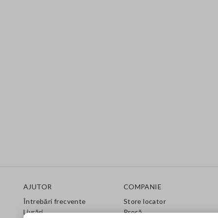
Footer
AJUTOR
COMPANIE
Întrebări frecvente
Store locator
Livrări
Presă