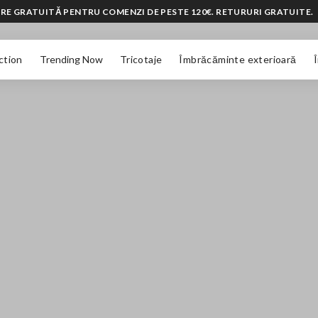
RE GRATUITĂ PENTRU COMENZI DE PESTE 120€. RETURURI GRATUITE.
ction
Trending Now
Tricotaje
Îmbrăcăminte exterioară