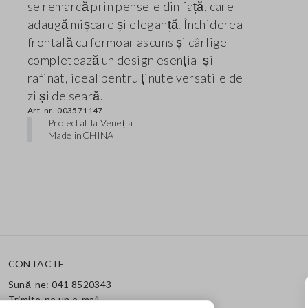
se remarcă prin pensele din față, care
adaugă mișcare și eleganță. Închiderea
frontală cu fermoar ascuns și cârlige
completează un design esențial și
rafinat, ideal pentru ținute versatile de
zi și de seară.
Art. nr.
003571147
Proiectat la Veneția
Made in
CHINA
CONTACTE
Sună-ne: 041 8520343
Trimite-ne un e-mail