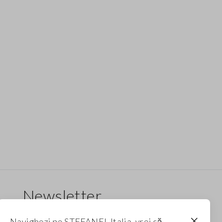
Newsletter
Primește informații despre noi drop-uri, colecții
Navighezi pe STEFANEL Italia, vrei să