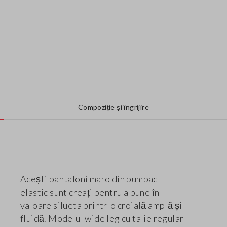
Compoziție și îngrijire
Acești pantaloni maro din bumbac
elastic sunt creați pentru a pune în
valoare silueta printr-o croială amplă și
fluidă. Modelul wide leg cu talie regular