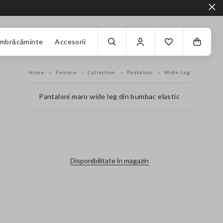
Îmbrăcăminte
Accesorii
Home
Femeie
Collection
Pantaloni
Wide Leg
Pantaloni maro wide leg din bumbac elastic
label.color
Disponibilitate în magazin