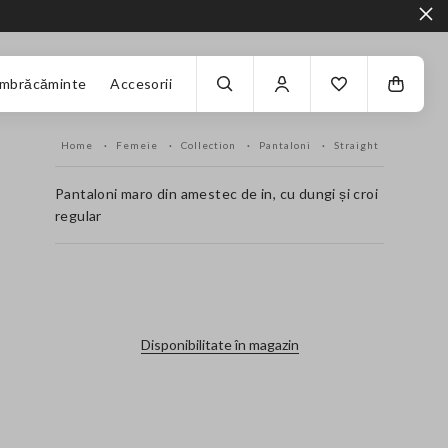
Îmbrăcăminte
Accesorii
Home
Femeie
Collection
Pantaloni
Straight
Pantaloni maro din amestec de in, cu dungi și croi
regular
label.color
Disponibilitate în magazin