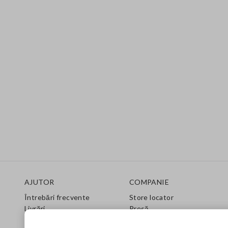
Footer
AJUTOR
COMPANIE
Întrebări frecvente
Store locator
Livrări
Presă
Returnări
Condiții de vânzare