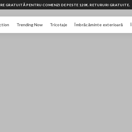
RE GRATUITĂ PENTRU COMENZI DE PESTE 120€. RETURURI GRATUITE.
ction
Trending Now
Tricotaje
Îmbrăcăminte exterioară