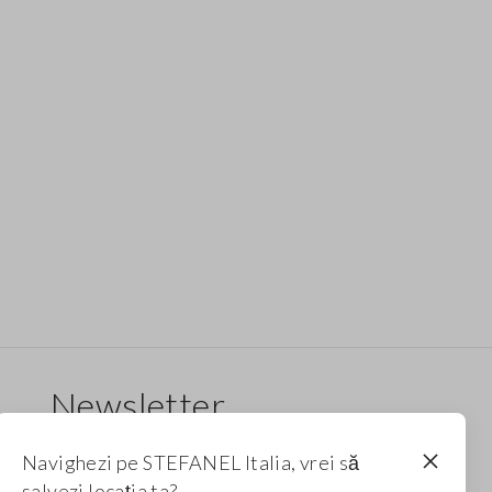
Newsletter
Primește informații despre noi drop-uri, colecții
Navighezi pe STEFANEL Italia, vrei să
și promoții. Pentru tine, reducere de 10%.
salvezi locația ta?