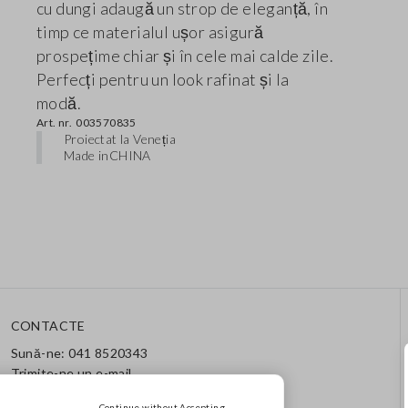
cu dungi adaugă un strop de eleganță, în
timp ce materialul ușor asigură
prospețime chiar și în cele mai calde zile.
Perfecți pentru un look rafinat și la
modă.
Art. nr.
003570835
Proiectat la Veneția
Made in
CHINA
CONTACTE
Sună-ne: 041 8520343
Trimite-ne un e-mail
Urmărește comanda / returul
Continue without Accepting