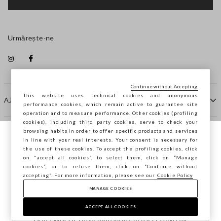
Urmărește-ne
Continue without Accepting
This website uses technical cookies and anonymous
AJUTOR
performance cookies, which remain active to guarantee site
operation and to measure performance. Other cookies (profiling
cookies), including third party cookies, serve to check your
browsing habits in order to offer specific products and services
COMPANIE
in line with your real interests. Your consent is necessary for
Navighezi pe STEFANEL Italia, vrei să
the use of these cookies. To accept the profiling cookies, click
salvezi locația ta?
on "accept all cookies”, to select them, click on “Manage
CONTACTE
cookies”, or to refuse them, click on “Continue without
accepting”. For more information, please see our
Cookie Policy
MANAGE COOKIES
CONFIRMĂ
Copyright © Ovs S.p.A. P.Iva 04240010274 - Cap. Soc.
290.923.470 -
2.4.0
ACCEPT ALL COOKIES
footer.item.country
România