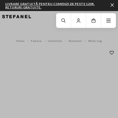
LIVRARE GRATUITĂ PENTRU COMENZI DE PESTE 120€.
RETURURI GRATUITE.
MERGI LA CONȚINUTUL PRINCIPAL
DERULEAZĂ ÎN JOS
Home
Femeie
Collection
Pantaloni
Wide Leg