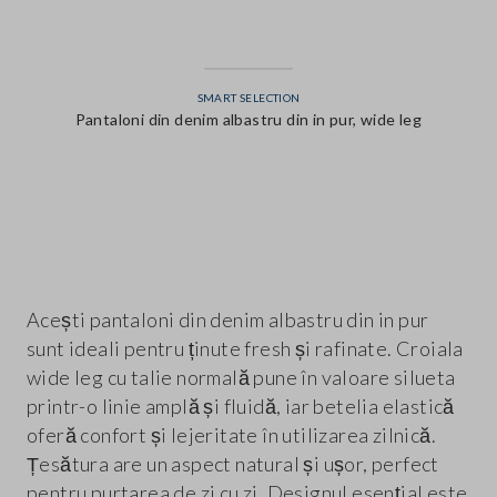
SMART SELECTION
Pantaloni din denim albastru din in pur, wide leg
label.color
Acești pantaloni din denim albastru din in pur
sunt ideali pentru ținute fresh și rafinate. Croiala
wide leg cu talie normală pune în valoare silueta
printr-o linie amplă și fluidă, iar betelia elastică
oferă confort și lejeritate în utilizarea zilnică.
Țesătura are un aspect natural și ușor, perfect
pentru purtarea de zi cu zi. Designul esențial este