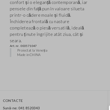
confort și o eleganță contemporană, iar
pensele din față pun în valoare silueta
printr-o cădere moale și fluidă.
Închiderea frontală cu nasture
completează o piesă versatilă, ideală
pentru ținute îngrijite atât ziua, cât și
seara.
Art. nr.
003571047
Proiectat la Veneția
Made in
CHINA
CONTACTE
Sună-ne: 041 8520343