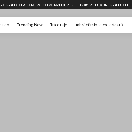
RE GRATUITĂ PENTRU COMENZI DE PESTE 120€. RETURURI GRATUITE.
ction
Trending Now
Tricotaje
Îmbrăcăminte exterioară