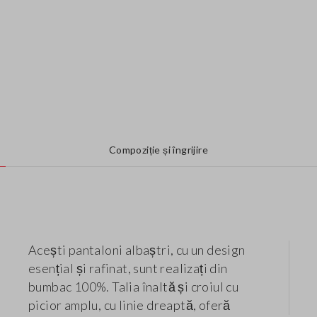
Compoziție și îngrijire
Acești pantaloni albaștri, cu un design
esențial și rafinat, sunt realizați din
bumbac 100%. Talia înaltă și croiul cu
picior amplu, cu linie dreaptă, oferă