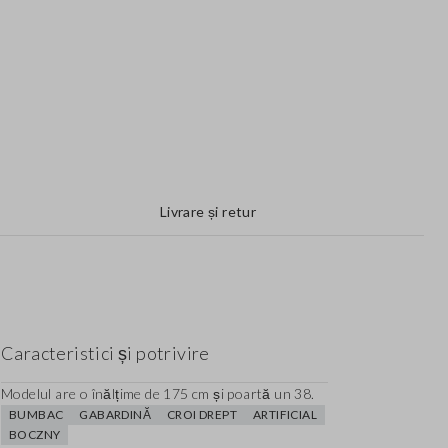
Livrare și retur
Caracteristici și potrivire
Modelul are o înălțime de 175 cm și poartă un 38.
BUMBAC
GABARDINĂ
CROI DREPT
ARTIFICIAL
BOCZNY