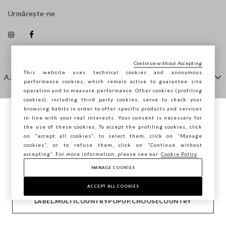
Urmărește-ne
Continue without Accepting
This website uses technical cookies and anonymous
AJUTOR
performance cookies, which remain active to guarantee site
operation and to measure performance. Other cookies (profiling
cookies), including third party cookies, serve to check your
browsing habits in order to offer specific products and services
COMPANIE
in line with your real interests. Your consent is necessary for
Navighezi pe STEFANEL Italia, vrei să
the use of these cookies. To accept the profiling cookies, click
salvezi locația ta?
on "accept all cookies”, to select them, click on “Manage
CONTACTE
cookies”, or to refuse them, click on “Continue without
accepting”. For more information, please see our
Cookie Policy
MANAGE COOKIES
CONFIRMĂ
Copyright © Ovs S.p.A. P.Iva 04240010274 - Cap. Soc.
290.923.470 -
2.4.0
ACCEPT ALL COOKIES
footer.item.country
România
LABEL.MULTICOUNTRYPOPUP.CHOOSECOUNTRY