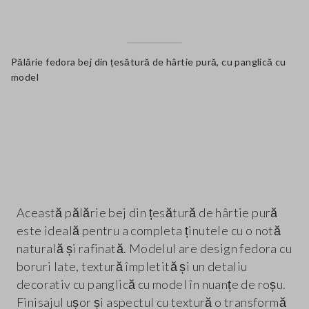
Pălărie fedora bej din țesătură de hârtie pură, cu panglică cu
model
label.color
Această pălărie bej din țesătură de hârtie pură
este ideală pentru a completa ținutele cu o notă
naturală și rafinată. Modelul are design fedora cu
boruri late, textură împletită și un detaliu
decorativ cu panglică cu model în nuanțe de roșu.
Finisajul ușor și aspectul cu textură o transformă