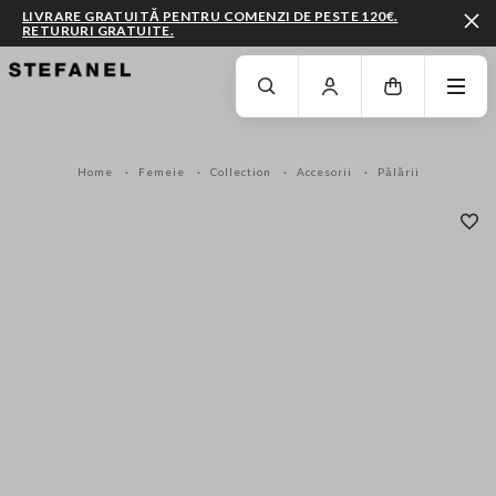
LIVRARE GRATUITĂ PENTRU COMENZI DE PESTE 120€.
RETURURI GRATUITE.
MERGI LA CONȚINUTUL PRINCIPAL
DERULEAZĂ ÎN JOS
Home
Femeie
Collection
Accesorii
Pălării