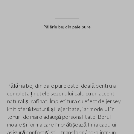
Pălărie bej din paie pure
label.color
Pălăria bej din paie pure este ideală pentru a
completa ținutele sezonului cald cu un accent
natural și rafinat. Împletitura cu efect de jersey
knit oferă textură și lejeritate, iar modelul în
tonuri de maro adaugă personalitate. Borul
moale și forma care îmbrățișează linia capului
asigură confort și stil, transformând-o într-un