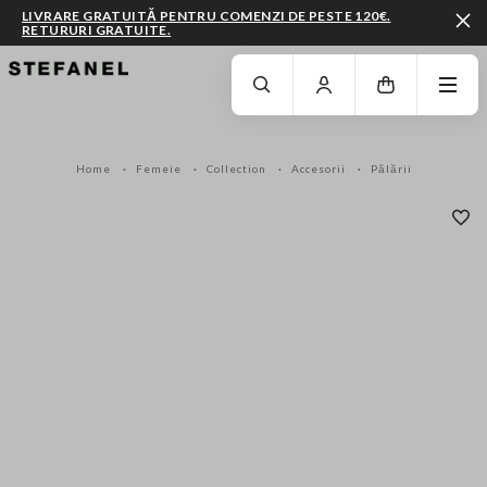
LIVRARE GRATUITĂ PENTRU COMENZI DE PESTE 120€.
RETURURI GRATUITE.
MERGI LA CONȚINUTUL PRINCIPAL
DERULEAZĂ ÎN JOS
Home
Femeie
Collection
Accesorii
Pălării