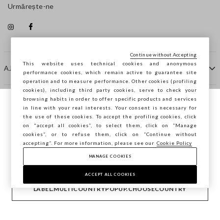
Urmărește-ne
Continue without Accepting
This website uses technical cookies and anonymous
AJUTOR
performance cookies, which remain active to guarantee site
operation and to measure performance. Other cookies (profiling
cookies), including third party cookies, serve to check your
browsing habits in order to offer specific products and services
COMPANIE
in line with your real interests. Your consent is necessary for
Navighezi pe STEFANEL Italia, vrei să
the use of these cookies. To accept the profiling cookies, click
salvezi locația ta?
on "accept all cookies”, to select them, click on “Manage
CONTACTE
cookies”, or to refuse them, click on “Continue without
accepting”. For more information, please see our
Cookie Policy
MANAGE COOKIES
CONFIRMĂ
Copyright © Ovs S.p.A. P.Iva 04240010274 - Cap. Soc.
290.923.470 -
2.4.0
ACCEPT ALL COOKIES
footer.item.country
România
LABEL.MULTICOUNTRYPOPUP.CHOOSECOUNTRY