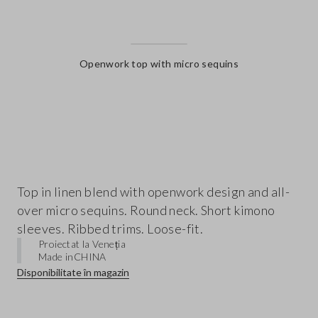
Openwork top with micro sequins
label.color
Top in linen blend with openwork design and all-
over micro sequins. Round neck. Short kimono
sleeves. Ribbed trims. Loose-fit.
Proiectat la Veneția
Made in
CHINA
Disponibilitate în magazin