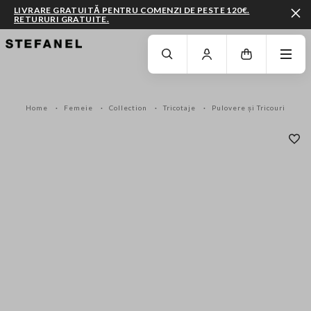
LIVRARE GRATUITĂ PENTRU COMENZI DE PESTE 120€.
RETURURI GRATUITE.
MERGI LA CONȚINUTUL PRINCIPAL
DERULEAZĂ ÎN JOS
Home
Femeie
Collection
Tricotaje
Pulovere și Tricouri