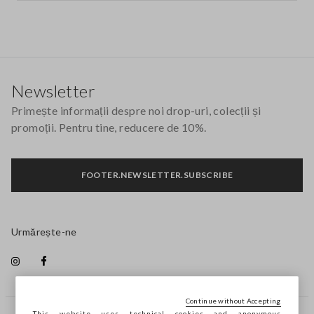
Footer
Newsletter
Primește informații despre noi drop-uri, colecții și
promoții. Pentru tine, reducere de 10%.
FOOTER.NEWSLETTER.SUBSCRIBE
Urmărește-ne
Continue without Accepting
This website uses technical cookies and anonymous