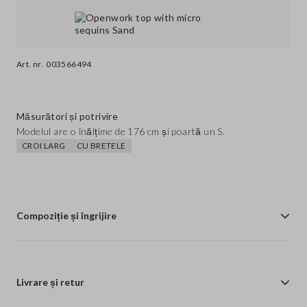
Art. nr.
003566494
Măsurători și potrivire
Modelul are o înălțime de 176 cm și poartă un S.
CROI LARG
CU BRETELE
Compoziție și îngrijire
Livrare și retur